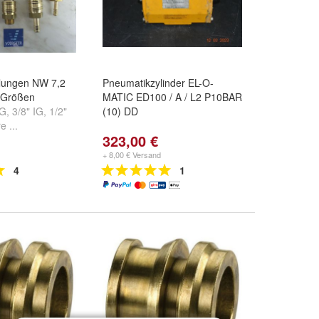
plungen NW 7,2
Pneumatikzylinder EL-O-
 Größen
MATIC ED100 / A / L2 P10BAR
AG
,
3/8" IG
,
1/2"
(10) DD
e ...
323,00 €
+ 8,00 € Versand
4
1