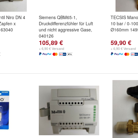
ntil Niro DN 4
Siemens QBM65-1,
TECSIS Mano
Zapfen x
Druckdifferenzfühler für Luft
10 bar / 0-1
 63040
und nicht aggressive Gase,
Ø160mm 1495
040126
105,89 €
59,90 €
+ 6,90 € Versand
+ 6,90 € Versand