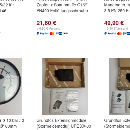
/32 für
Zapfen x Spannmuffe G1/2"
Manometer mi
8146
PN400 Entlüftungsschraube
3,5 PN 250 F
21,60 €
49,90 €
+ 6,90 € Versand
+ 6,90 € Versand
0-10 bar / 0-
Grundfos Extensionmodule
Grundfos Ext
" Ø160mm
(Störmeldemodul) UPE XX-60
(Störmeldemo