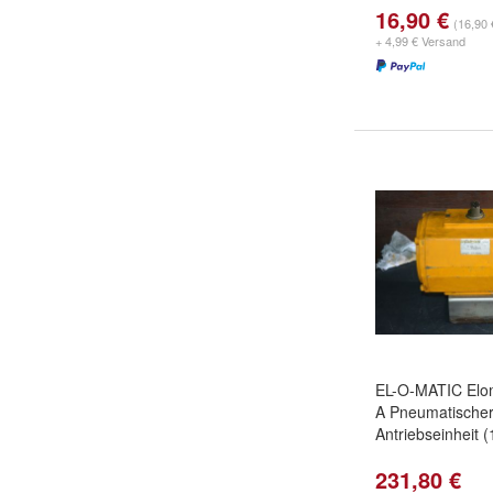
16,90 €
(16,90 
+ 4,99 € Versand
EL-O-MATIC Elom
A Pneumatische
Antriebseinheit 
231,80 €