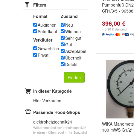
Filtern
Pumpenfuß DN25
CR1/3/5 - 9658
Format
Zustand
396,00 €
Auktionen
Neu
+ 6,90 € Versand
Sofortkauf
Wie neu
Sehr gut
Verkäufer
Gut
Gewerblich
Akzeptabel
Privat
Überholt
Defekt
Finden
In dieser Kategorie
Hier Verkaufen
Passende Hood-Shops
elektroheiztechnik24
WIKA Manometer 
Willkommen bei elektroheiztechnik24
100 mWS G1/2
h- eizen - lüften regeln - Ihr Spezialist