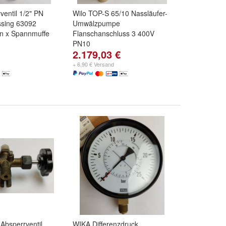
ventil 1/2" PN
Wilo TOP-S 65/10 Nassläufer-
sing 63092
Umwälzpumpe
n x Spannmuffe
Flanschanschluss 3 400V
PN10
2.179,03 €
+ 6,90 € Versand
-Absperrventil
WIKA Differenzdruck