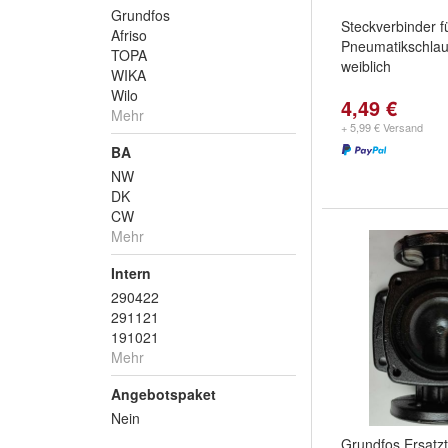
Grundfos
Steckverbinder f
Afriso
Pneumatikschla
TOPA
weiblich
WIKA
Wilo
4,49 €
Mehr
+ 5,99 € Versand
BA
NW
DK
CW
Mehr
Intern
290422
291121
191021
Mehr
Angebotspaket
Nein
Grundfos Ersatz