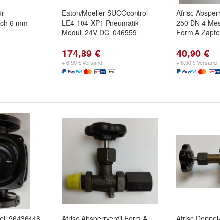
ür
Eaton/Moeller SUCOcontrol
Afriso Absperr
uch 6 mm
LE4-104-XP1 Pneumatik
250 DN 4 Mes
Modul, 24V DC, 046559
Form A Zapfe
174,89 €
40,90 €
+ 6,90 € Versand
+ 6,90 € Versand
teil 96436448
Afriso Absperrventil Form A
Afriso Doppel