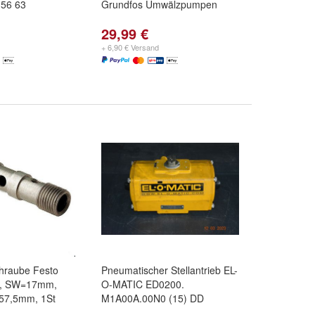
.56 63
Grundfos Umwälzpumpen
29,99 €
+ 6,90 € Versand
chraube Festo
Pneumatischer Stellantrieb EL-
2", SW=17mm,
O-MATIC ED0200.
=57,5mm, 1St
M1A00A.00N0 (15) DD