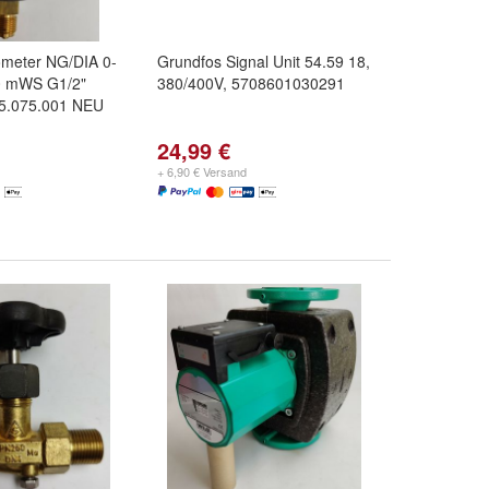
meter NG/DIA 0-
Grundfos Signal Unit 54.59 18,
00 mWS G1/2"
380/400V, 5708601030291
.075.001 NEU
24,99 €
+ 6,90 € Versand