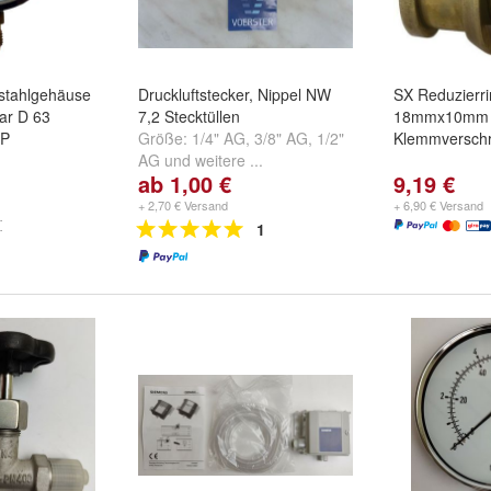
stahlgehäuse
Druckluftstecker, Nippel NW
SX Reduzier
bar D 63
7,2 Stecktüllen
18mmx10mm
SP
Größe:
1/4" AG
,
3/8" AG
,
1/2"
Klemmversch
AG
und
weitere ...
ab 1,00 €
9,19 €
+ 2,70 € Versand
+ 6,90 € Versand
1