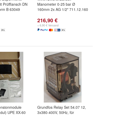
t Prüfflansch DN
Manometer 0-25 bar Ø
orm B 63049
160mm 2x AG 1/2" 711.12.160
216,90 €
+ 6,90 € Versand
ensionmodule
Grundfos Relay Set 54.07 12,
dul) UPE XX-60
3x380-400V, 50Hz, für