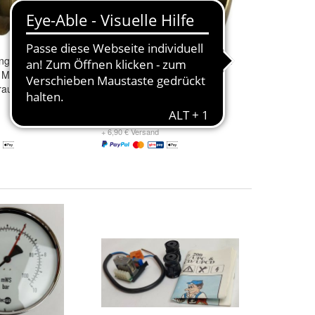
ring VSH SUPER
SX Reduzierring VSH SUPER
 MS
18mmx12mm MS
raubungen
Klemmverschraubungen
8,99 €
+ 6,90 € Versand