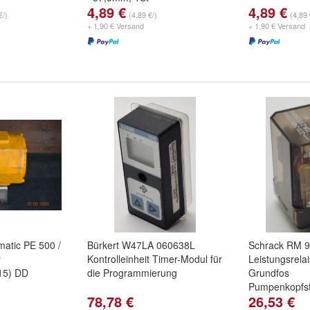
4,89 €
4,89 €
€/)
(4,89 €/)
(4,89 
+ 1,90 € Versand
+ 1,90 € Versand
atic PE 500 /
Bürkert W47LA 060638L
Schrack RM 
r
Kontrolleinheit Timer-Modul für
Leistungsrelai
(15) DD
die Programmierung
Grundfos
Pumpenkopfs
78,78 €
26,53 €