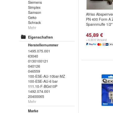
Siemens
Simplex
Samson
Afriso Absperrve
Geko
PN 400 Form A 
Schrack
Spannmuffe 1/2"
Mehr
45,89 €
Eigenschaften
+ 6,90 € Versand
Herstellernummer
1495.075.001
63040
0130100121
040126
046559
100-ESE-AU-10bar-MZ
100-ESE-AU-6 bar
111.10-F-BG410P
1492.074.001
20400065
Mehr
Marke