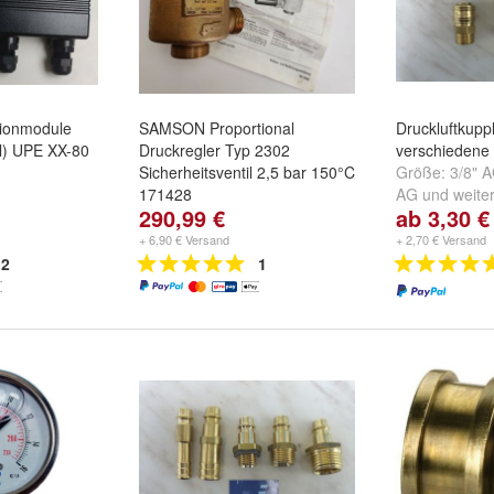
sionmodule
SAMSON Proportional
Druckluftkup
l) UPE XX-80
Druckregler Typ 2302
verschiedene
Sicherheitsventil 2,5 bar 150°C
Größe:
3/8" 
171428
AG
und
weiter
290,99 €
ab 3,30 €
+ 6,90 € Versand
+ 2,70 € Versand
2
1