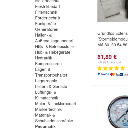
Isoliertechnik
Elektrikbedarf
Filtertechnik
Fördertechnik
Funkgeräte
Generatoren
Grundfos Exten
Hallen- &
(Störmeldemodu
Außenanlagenbedarf
MA 80, 60.54 86
Hilfs- & Betriebsstoffe
Hub- & Hebegeräte
61,89 €
Hydraulik
+ 6,90 € Versand
Kompressoren
Lager- &
Transportbehälter
Lagerregale
Leitern & Gerüste
Lüftungs- &
Klimatechnik
Maler- & Lackierbedarf
Markiertechnik
Material- &
Schubladenschränke
Pneumatik