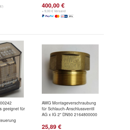
400,00 €
€/)
+ 9,00 € Versand
900242
AWG Montageverschraubung
s geeignet für
für Schlauch-Anschlussventil
AG x IG 2" DN50 2164800000
teuerung
25,89 €