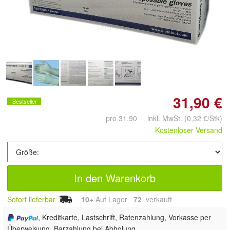
Doppelt antippen zum
vergrößern
31,90 €
Bestseller
pro 31,90 inkl. MwSt.
(0,32 €/Stk)
Kostenloser Versand
In den Warenkorb
Sofort lieferbar
10+
Auf Lager
72
 verkauft
, Kreditkarte, Lastschrift, Ratenzahlung, Vorkasse per
Überweisung, Barzahlung bei Abholung