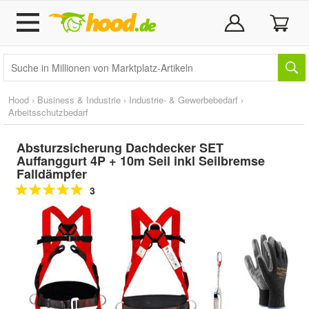
Hood
›
Business & Industrie
›
Industrie- & Gewerbebedarf
›
Arbeitsschutzbedarf
Absturzsicherung Dachdecker SET
Auffanggurt 4P + 10m Seil inkl Seilbremse
Falldämpfer
3