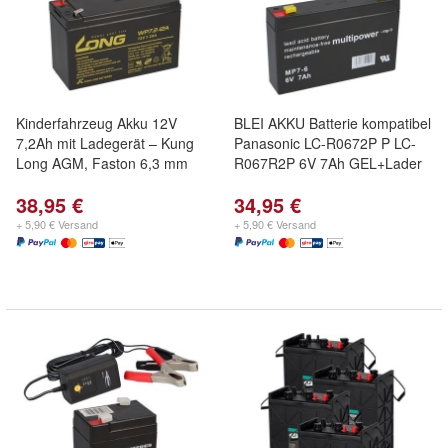
Kinderfahrzeug Akku 12V
BLEI AKKU Batterie kompatibel
7,2Ah mit Ladegerät – Kung
Panasonic LC-R0672P P LC-
Long AGM, Faston 6,3 mm
R067R2P 6V 7Ah GEL+Lader
38,95 €
34,95 €
+ 5,90 € Versand
+ 5,90 € Versand