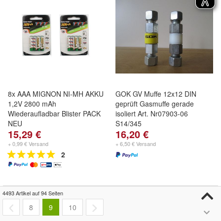
8x AAA MIGNON NI-MH AKKU
GOK GV Muffe 12x12 DIN
1,2V 2800 mAh
geprüft Gasmuffe gerade
Wiederaufladbar Blister PACK
isoliert Art. Nr07903-06
NEU
S14/345
15,29 €
16,20 €
+ 0,99 € Versand
+ 6,50 € Versand
2
4493 Artikel auf 94 Seiten
8
9
10