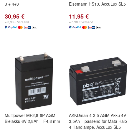
3 + 4+3
Eisemann HS10, AccuLux SL5
30,95 €
11,95 €
+ 5,90 € Versand
+ 5,90 € Versand
Multipower MP2,8-6P AGM
AKKUman 4-3,5 AGM Akku 4V
Bleiakku 6V 2,8Ah – F4,8 mm
3,5Ah – passend für Mata Halo
4 Handlampe, AccuLux SL5