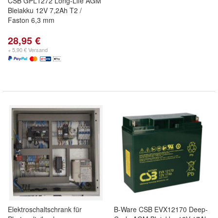
CSB GPL1272 Long-Life AGM
Bleiakku 12V 7,2Ah T2 /
Faston 6,3 mm
28,95 €
+ 5,90 € Versand
Elektroschaltschrank für
B-Ware CSB EVX12170 Deep-