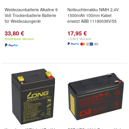
Weidezaunbatterie Alkaline 9
Notleuchtenakku NiMH 2,4V
Volt Trockenbatterie Batterie
1500mAh 100mm Kabel
für Weidezaungerät
ersetzt ABB 11190038V/55
33,80 €
17,95 €
Kostenloser Versand
+ 5,90 € Versand