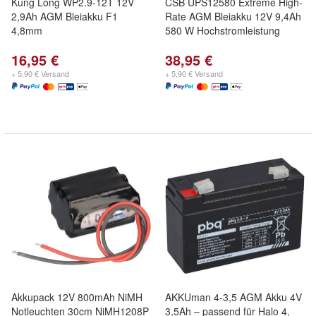
Kung Long WP2.9-12T 12V
CSB UPS12580 Extreme High-
2,9Ah AGM Bleiakku F1
Rate AGM Bleiakku 12V 9,4Ah
4,8mm
580 W Hochstromleistung
16,95 €
38,95 €
+ 5,90 € Versand
+ 5,90 € Versand
Akkupack 12V 800mAh NiMH
AKKUman 4-3,5 AGM Akku 4V
Notleuchten 30cm NiMH1208P
3,5Ah – passend für Halo 4,