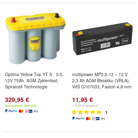
Optima Yellow Top YT S - 5.5,
multipower MP2.2-12 – 12 V
12V 75Ah, AGM Zyklenfest,
2,3 Ah AGM Bleiakku (VRLA),
Spiralcell Technologie
VdS G107033, Faston 4,8 mm
329,95 €
11,95 €
Kostenloser Versand
+ 5,90 € Versand
1