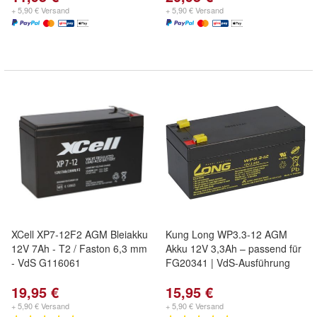
+ 5,90 € Versand
+ 5,90 € Versand
XCell XP7-12F2 AGM Bleiakku
Kung Long WP3.3-12 AGM
12V 7Ah - T2 / Faston 6,3 mm
Akku 12V 3,3Ah – passend für
- VdS G116061
FG20341 | VdS-Ausführung
19,95 €
15,95 €
+ 5,90 € Versand
+ 5,90 € Versand