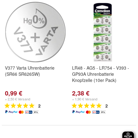
V377 Varta Uhrenbatterie
LR48 - AG5 - LR754 - V393 -
(SR66 SR626SW)
GP93A Uhrenbatterie
Knopfzelle (10er Pack)
0,99 €
2,38 €
+ 2,50 € Versand
+ 1,90 € Versand
2
2