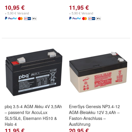
10,95 €
11,95 €
+ 5,90 € Versand
+ 5,90 € Versand
pbq 3.5-4 AGM Akku 4V 3,5Ah
EnerSys Genesis NP3.4-12
– passend für AccuLux
AGM-Bleiakku 12V 3,4Ah –
SL5/SL6, Eisemann HS10 &
Faston-Anschluss –
Halo 4
Ausführung
11,95 €
20,95 €