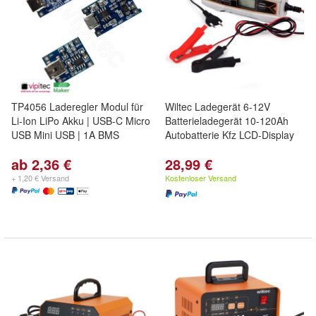
TP4056 Laderegler Modul für
Wiltec Ladegerät 6-12V
Li-Ion LiPo Akku | USB-C Micro
Batterieladegerät 10-120Ah
USB Mini USB | 1A BMS
Autobatterie Kfz LCD-Display
ab 2,36 €
28,99 €
+ 1,20 € Versand
Kostenloser Versand