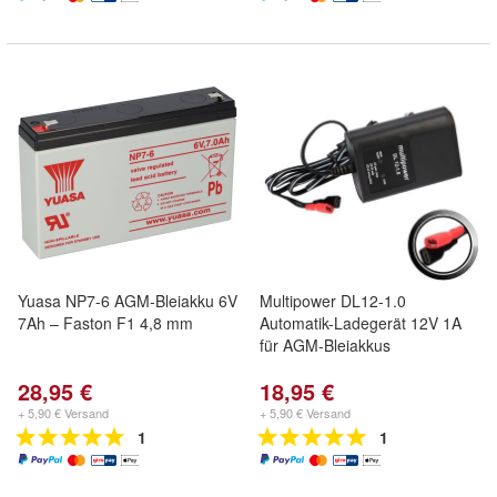
Yuasa NP7-6 AGM-Bleiakku 6V
Multipower DL12-1.0
7Ah – Faston F1 4,8 mm
Automatik-Ladegerät 12V 1A
für AGM-Bleiakkus
28,95 €
18,95 €
+ 5,90 € Versand
+ 5,90 € Versand
1
1