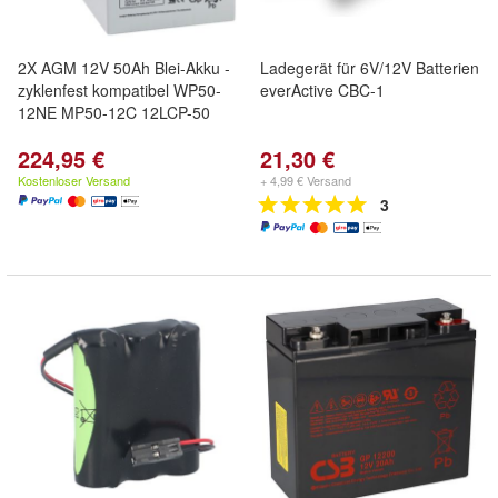
2X AGM 12V 50Ah Blei-Akku -
Ladegerät für 6V/12V Batterien
zyklenfest kompatibel WP50-
everActive CBC-1
12NE MP50-12C 12LCP-50
224,95 €
21,30 €
Kostenloser Versand
+ 4,99 € Versand
3