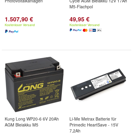
Photovoltaikanlagen
Cycle AGM Bleiakku 12V 17Ah
M5-Flachpol
1.507,90 €
49,95 €
Kostenloser Versand
Kostenloser Versand
Kung Long WP20-6 6V 20Ah
Li-Me Metrax Batterie für
AGM Bleiakku M5
Primedic HeartSave - 15V
7,2Ah