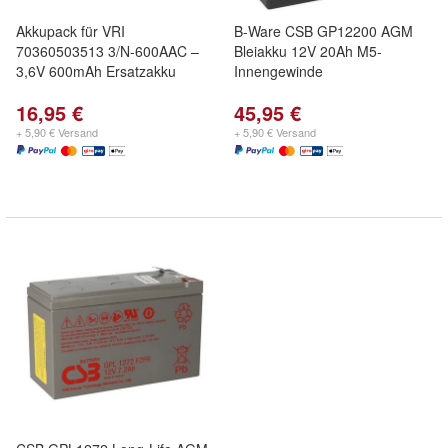
Akkupack für VRI
B-Ware CSB GP12200 AGM
70360503513 3/N-600AAC –
Bleiakku 12V 20Ah M5-
3,6V 600mAh Ersatzakku
Innengewinde
16,95 €
45,95 €
+ 5,90 € Versand
+ 5,90 € Versand