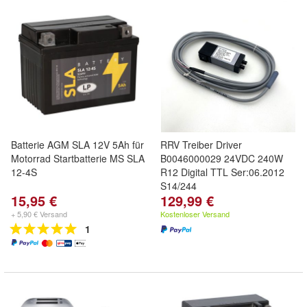
Batterie AGM SLA 12V 5Ah für
RRV Treiber Driver
Motorrad Startbatterie MS SLA
B0046000029 24VDC 240W
12-4S
R12 Digital TTL Ser:06.2012
S14/244
15,95 €
129,99 €
+ 5,90 € Versand
Kostenloser Versand
1