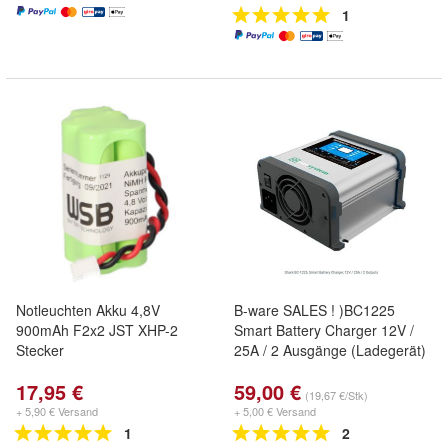
1
Notleuchten Akku 4,8V
B-ware SALES ! )BC1225
900mAh F2x2 JST XHP-2
Smart Battery Charger 12V /
Stecker
25A / 2 Ausgänge (Ladegerät)
17,95 €
59,00 €
(19,67 €/Stk)
+ 5,90 € Versand
+ 5,00 € Versand
1
2