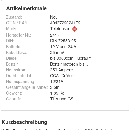
Artikelmerkmale
Zustand:
Neu
GTIN / EAN:
4043722024172
Marke:
Telefunken
Hersteller Nr.:
2417
DIN
:
DIN 72553-25
Batterien
:
12 V und 24 V
Kabeldicke
:
25 mm²
Diesel
:
bis 3000ccm Hubraum
Benzin
:
Benzinmotoren bis 5500ccm Hubraum
Nennstrom
:
350 Ampere
Drahtmaterial
:
CCA- Drähte
Nennspannung
:
12/24V
Gesamtlänge je Kabel
:
3,5m
Gewicht
:
1,65 Kg
Geprüft
:
TÜV und GS
Kurzbeschreibung