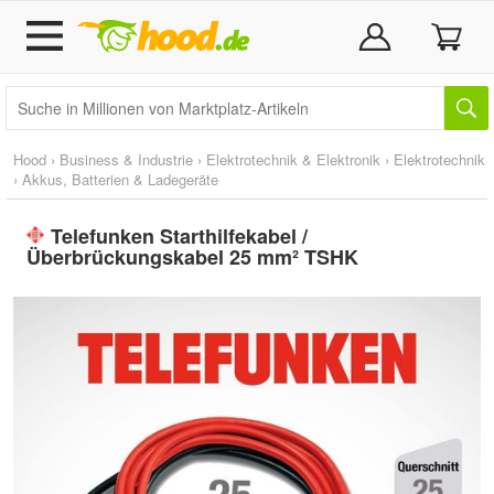
Hood
›
Business & Industrie
›
Elektrotechnik & Elektronik
›
Elektrotechnik
›
Akkus, Batterien & Ladegeräte
Telefunken Starthilfekabel /
Überbrückungskabel 25 mm² TSHK