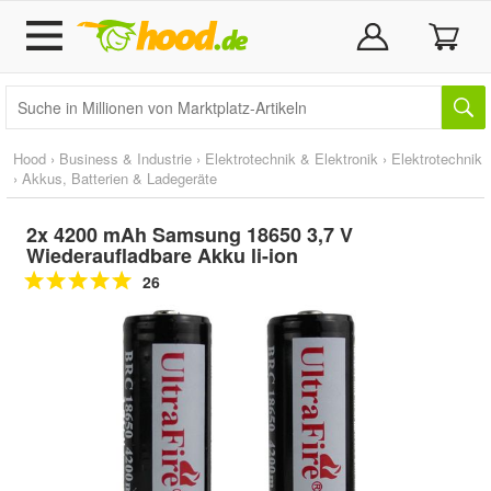
Hood
›
Business & Industrie
›
Elektrotechnik & Elektronik
›
Elektrotechnik
›
Akkus, Batterien & Ladegeräte
2x 4200 mAh Samsung 18650 3,7 V
Wiederaufladbare Akku li-ion
26