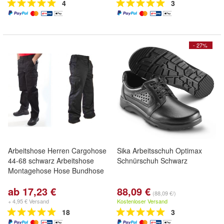
4
3
- 27%
Arbeitshose Herren Cargohose
Sika Arbeitsschuh Optimax
44-68 schwarz Arbeitshose
Schnürschuh Schwarz
Montagehose Hose Bundhose
ab 17,23 €
88,09 €
(88,09 €/)
+ 4,95 € Versand
Kostenloser Versand
18
3