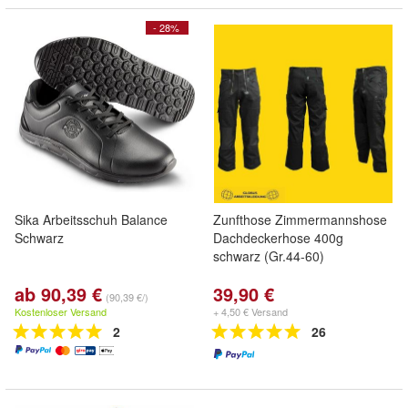
- 28%
Sika Arbeitsschuh Balance
Zunfthose Zimmermannshose
Schwarz
Dachdeckerhose 400g
schwarz (Gr.44-60)
ab 90,39 €
39,90 €
(90,39 €/)
Kostenloser Versand
+ 4,50 € Versand
2
26