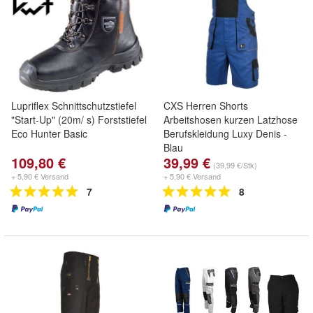
Lupriflex Schnittschutzstiefel
CXS Herren Shorts
"Start-Up" (20m/ s) Forststiefel
Arbeitshosen kurzen Latzhose
Eco Hunter Basic
Berufskleidung Luxy Denis -
Blau
109,80 €
39,99 €
(39,99 €/Stk)
+ 5,90 € Versand
+ 5,90 € Versand
7
8