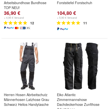
Arbeitsbundhose Bundhose
Forststiefel Forstschuh
TOP NEU!
36,90 €
104,80 €
+ 4,95 € Versand
+ 5,90 € Versand
12
11
Herren Hosen Abrbeitschutz
Eiko Atlantic
Männerhosen Latzhose Grau
Zimmermannshose
Schwarz Helios Handytasche
Dachdeckerhose Zunfthose