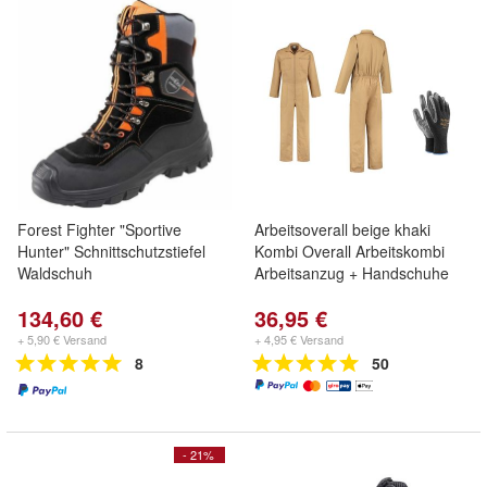
Forest Fighter "Sportive
Arbeitsoverall beige khaki
Hunter" Schnittschutzstiefel
Kombi Overall Arbeitskombi
Waldschuh
Arbeitsanzug + Handschuhe
134,60 €
36,95 €
+ 5,90 € Versand
+ 4,95 € Versand
8
50
- 21%