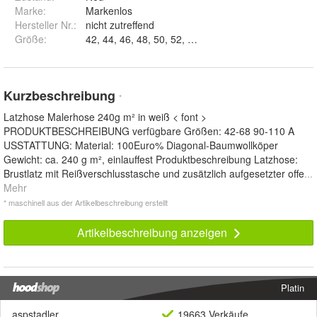
Marke:
Markenlos
Hersteller Nr.:
nicht zutreffend
Größe
:
Kurzbeschreibung
*
Latzhose Malerhose 240g m² in weiß < font >
PRODUKTBESCHREIBUNG verfügbare Größen: 42-68 90-110 A
USSTATTUNG: Material: 100Euro% Diagonal-Baumwollköper
Gewicht: ca. 240 g m², einlauffest Produktbeschreibung Latzhose:
Brustlatz mit Reißverschlusstasche und zusätzlich aufgesetzter offe
...
Mehr
* maschinell aus der Artikelbeschreibung erstellt
Artikelbeschreibung anzeigen
Platin
aspstadler
19663 Verkäufe