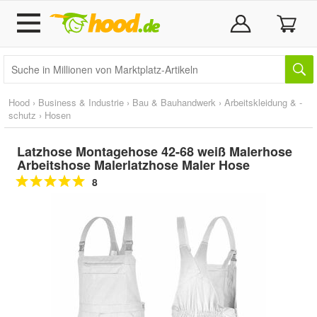
Hood
›
Business & Industrie
›
Bau & Bauhandwerk
›
Arbeitskleidung & -
schutz
›
Hosen
Latzhose Montagehose 42-68 weiß Malerhose
Arbeitshose Malerlatzhose Maler Hose
8