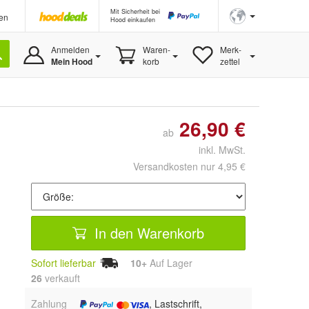
Mit Sicherheit bei
en
Hood einkaufen
Anmelden
Waren-
Merk-
Mein Hood
korb
zettel
26,90 €
ab
inkl. MwSt.
Versandkosten nur 4,95 €
In den Warenkorb
Sofort lieferbar
10+
Auf Lager
26
 verkauft
Zahlung
, Lastschrift,