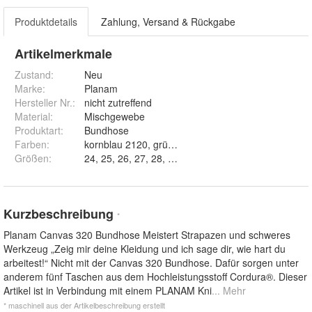
Produktdetails
Zahlung, Versand & Rückgabe
Artikelmerkmale
Zustand:
Neu
Marke:
Planam
Hersteller Nr.:
nicht zutreffend
Material
:
Mischgewebe
Produktart
:
Bundhose
Farben
:
kornblau 2120, grün 2121, reinweiß 2122, grau/sc
Größen
:
Kurzbeschreibung
*
Planam Canvas 320 Bundhose Meistert Strapazen und schweres
Werkzeug „Zeig mir deine Kleidung und ich sage dir, wie hart du
arbeitest!“ Nicht mit der Canvas 320 Bundhose. Dafür sorgen unter
anderem fünf Taschen aus dem Hochleistungsstoff Cordura®. Dieser
Artikel ist in Verbindung mit einem PLANAM Kni
... Mehr
* maschinell aus der Artikelbeschreibung erstellt