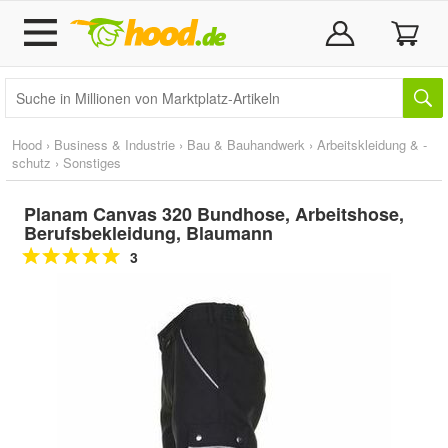
Hood
›
Business & Industrie
›
Bau & Bauhandwerk
›
Arbeitskleidung & -
schutz
›
Sonstiges
Planam Canvas 320 Bundhose, Arbeitshose,
Berufsbekleidung, Blaumann
3