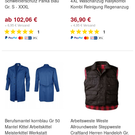
Schweißerschutz Parka blau
4XL Waschanzug Rallykombi
Gr. S - XXXL
Kombi Reinigung Regenanzug
ab 102,06 €
36,90 €
+ 6,95 € Versand
+ 4,95 € Versand
1
1
Berufsmantel kornblau Gr 50
Arbeitsweste Weste
Mantel Kittel Arbeitskittel
Allroundweste Steppweste
Meisterkittel Werkstatt
Craftland Herren Handeloh Gr.