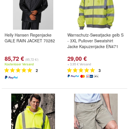
Helly Hansen Regenjacke
Warnschutz-Sweatjacke gelb S
GALE RAIN JACKET 70282
- 3XL Pullover Sweatshirt
Jacke Kapuzenjacke EN471
85,72 €
29,00 €
(85,72 €/)
Kostenloser Versand
+ 3,95 € Versand
2
3