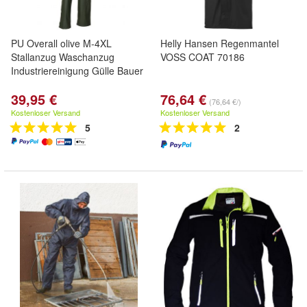
PU Overall olive M-4XL
Helly Hansen Regenmantel
Stallanzug Waschanzug
VOSS COAT 70186
Industriereinigung Gülle Bauer
39,95 €
76,64 €
(76,64 €/)
Kostenloser Versand
Kostenloser Versand
5
2