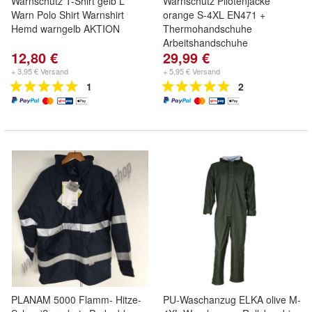
Warnschutz T-Shirt gelb L
Warnschutz Pilotenjacke
Warn Polo Shirt Warnshirt
orange S-4XL EN471 +
Hemd warngelb AKTION
Thermohandschuhe
Arbeitshandschuhe
12,80 €
29,99 €
+ 3,95 € Versand
+ 5,95 € Versand
1
2
PLANAM 5000 Flamm- Hitze-
PU-Waschanzug ELKA olive M-