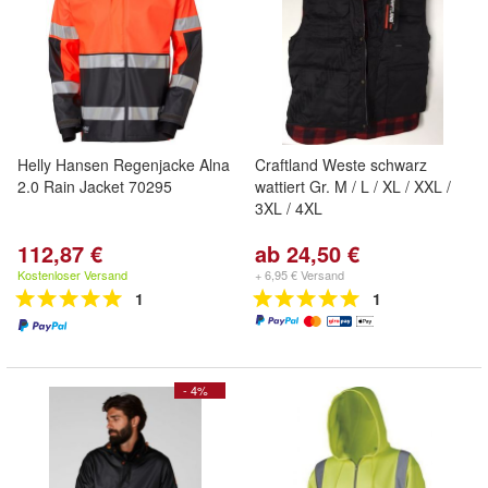
Helly Hansen Regenjacke Alna
Craftland Weste schwarz
2.0 Rain Jacket 70295
wattiert Gr. M / L / XL / XXL /
3XL / 4XL
112,87 €
ab 24,50 €
Kostenloser Versand
+ 6,95 € Versand
1
1
- 4%