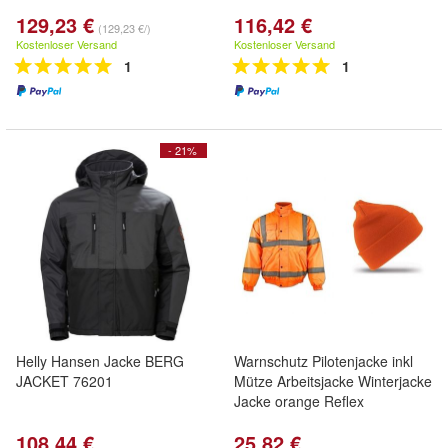
129,23 €
116,42 €
(129,23 €/)
Kostenloser Versand
Kostenloser Versand
1
1
- 21%
Helly Hansen Jacke BERG
Warnschutz Pilotenjacke inkl
JACKET 76201
Mütze Arbeitsjacke Winterjacke
Jacke orange Reflex
108,44 €
25,82 €