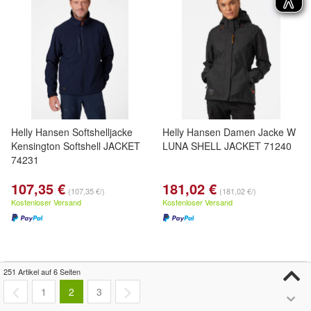
Helly Hansen Softshelljacke
Helly Hansen Damen Jacke W
Kensington Softshell JACKET
LUNA SHELL JACKET 71240
74231
107,35 €
181,02 €
(107,35 €/)
(181,02 €/)
Kostenloser Versand
Kostenloser Versand
251 Artikel auf 6 Seiten
- 24%
1
2
3