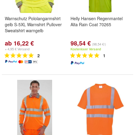
Warnschutz Pololangarmshirt
Helly Hansen Regenmantel
gelb S-5XL Warnshirt Pullover
Alta Rain Coat 70265
Sweatshirt warngelb
ab 16,22 €
98,54 €
(98,54 €/)
+ 4,95 € Versand
Kostenloser Versand
2
1