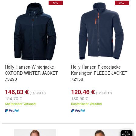
- 5%
- 8%
Helly Hansen Winterjacke
Helly Hansen Fleecejacke
OXFORD WINTER JACKET
Kensington FLEECE JACKET
73290
72158
146,83 €
120,46 €
(146,83 €/)
(120,46 €/)
154,70 €
130,90 €
Kostenloser Versand
Kostenloser Versand