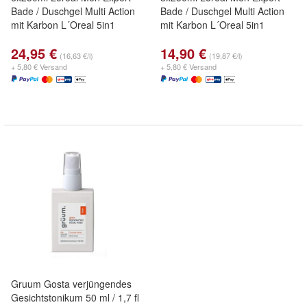
Bade / Duschgel Multi Action
Bade / Duschgel Multi Action
mit Karbon L´Oreal 5in1
mit Karbon L´Oreal 5in1
24,95 €
14,90 €
(16,63 €/l)
(19,87 €/l)
+ 5,80 € Versand
+ 5,80 € Versand
Gruum Gosta verjüngendes
Gesichtstonikum 50 ml / 1,7 fl