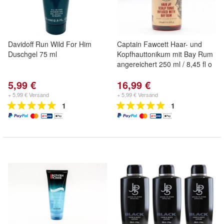
Davidoff Run Wild For Him
Captain Fawcett Haar- und
Duschgel 75 ml
Kopfhauttonikum mit Bay Rum
angereichert 250 ml / 8,45 fl o
5,99 €
16,99 €
+ 5,99 € Versand
+ 5,99 € Versand
1
1