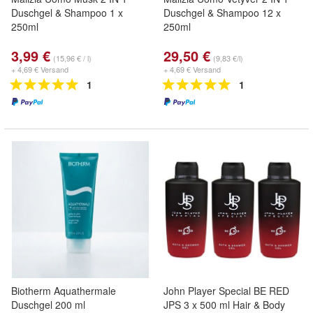
Duschgel & Shampoo 1 x
Duschgel & Shampoo 12 x
250ml
250ml
3,99 €
29,50 €
(15,96 € / l)
(9,83 €/l)
+ 4,69 € Versand
+ 4,69 € Versand
1
1
Biotherm Aquathermale
John Player Special BE RED
Duschgel 200 ml
JPS 3 x 500 ml Hair & Body