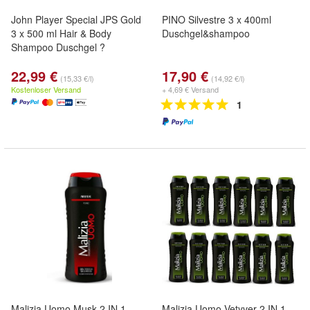
John Player Special JPS Gold
PINO Silvestre 3 x 400ml
3 x 500 ml Hair & Body
Duschgel&shampoo
Shampoo Duschgel ?
22,99 €
17,90 €
(15,33 €/l)
(14,92 €/l)
Kostenloser Versand
+ 4,69 € Versand
1
Malizia Uomo Musk 2 IN 1
Malizia Uomo Vetyver 2 IN 1