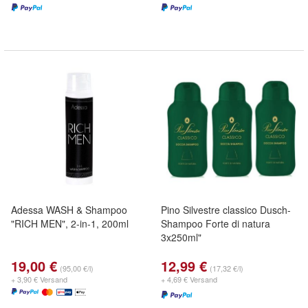
Adessa WASH & Shampoo
Pino Silvestre classico Dusch-
"RICH MEN", 2-in-1, 200ml
Shampoo Forte di natura
3x250ml"
19,00 €
12,99 €
(95,00 €/l)
(17,32 €/l)
+ 3,90 € Versand
+ 4,69 € Versand