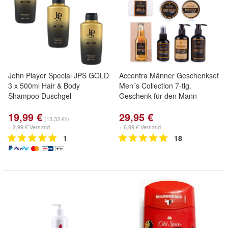
John Player Special JPS GOLD
Accentra Männer Geschenkset
3 x 500ml Hair & Body
Men´s Collection 7-tlg.
Shampoo Duschgel
Geschenk für den Mann
19,99 €
29,95 €
(13,33 €/l)
+ 2,99 € Versand
+ 6,99 € Versand
1
18