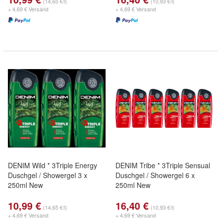
(14,65 €/l)
(10,93 €/l)
+ 4,69 € Versand
+ 4,69 € Versand
DENIM Wild * 3Triple Energy
DENIM Tribe * 3Triple Sensual
Duschgel / Showergel 3 x
Duschgel / Showergel 6 x
250ml New
250ml New
10,99 €
16,40 €
(14,65 €/l)
(10,93 €/l)
+ 4,69 € Versand
+ 4,69 € Versand