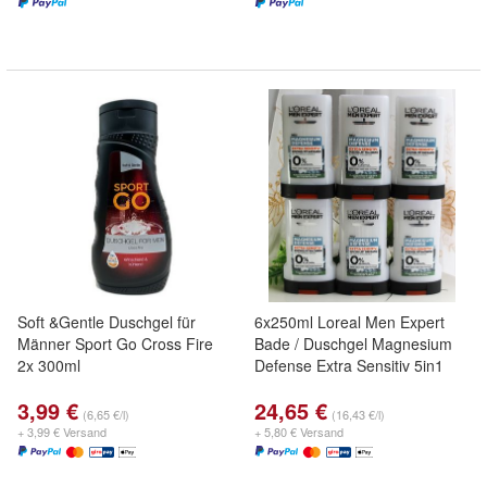
Soft &Gentle Duschgel für
6x250ml Loreal Men Expert
Männer Sport Go Cross Fire
Bade / Duschgel Magnesium
2x 300ml
Defense Extra Sensitiv 5in1
3,99 €
24,65 €
(6,65 €/l)
(16,43 €/l)
+ 3,99 € Versand
+ 5,80 € Versand