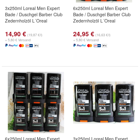
3x250ml Loreal Men Expert
6x250ml Loreal Men Expert
Bade / Duschgel Barber Club
Bade / Duschgel Barber Club
Zedernholzöl L´Oreal
Zedernholzöl L´Oreal
14,90 €
24,95 €
(19,87 €/l)
(16,63 €/l)
+ 5,80 € Versand
+ 5,80 € Versand
6x250ml Loreal Men Expert
3x250ml Loreal Men Expert