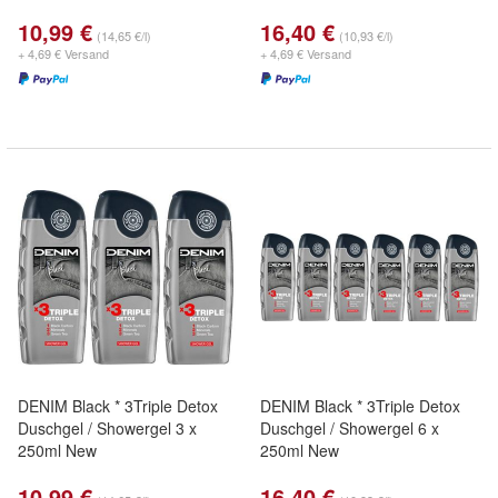
10,99 €
16,40 €
(14,65 €/l)
(10,93 €/l)
+ 4,69 € Versand
+ 4,69 € Versand
DENIM Black * 3Triple Detox
DENIM Black * 3Triple Detox
Duschgel / Showergel 3 x
Duschgel / Showergel 6 x
250ml New
250ml New
10,99 €
16,40 €