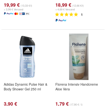
19,99 €
18,99 €
(13,33 €/l)
(12,66 €/l)
+ 3,99 € Versand
+ 4,69 € Versand
1
Adidas Dynamic Pulse Hair &
Florena Intensiv Handcreme
Body Shower Gel 250 ml
Aloe Vera
3,90 €
1,79 €
(17,90 € / l)