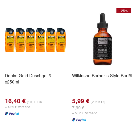
- 25%
Denim Gold Duschgel 6
Wilkinson Barber´s Style Bartöl
x250ml
16,40 €
5,99 €
(10,93 €/l)
(29,95 €/l)
+ 4,69 € Versand
7,99 €
+ 5,95 € Versand