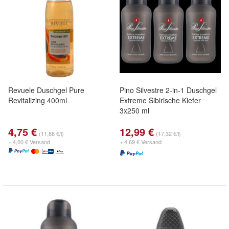
Revuele Duschgel Pure
Pino Silvestre 2-in-1 Duschgel
Revitalizing 400ml
Extreme Sibirische Kiefer
3x250 ml
4,75 €
12,99 €
(11,88 €/l)
(17,32 €/l)
+ 4,00 € Versand
+ 4,69 € Versand