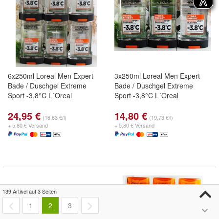
6x250ml Loreal Men Expert
3x250ml Loreal Men Expert
Bade / Duschgel Extreme
Bade / Duschgel Extreme
Sport -3,8°C L´Oreal
Sport -3,8°C L´Oreal
24,95 €
14,80 €
(16,63 €/l)
(19,73 €/l)
+ 5,80 € Versand
+ 5,80 € Versand
139 Artikel auf 3 Seiten
1
2
3