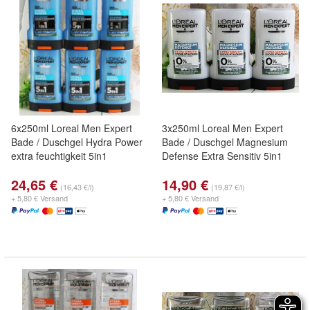
6x250ml Loreal Men Expert
3x250ml Loreal Men Expert
Bade / Duschgel Hydra Power
Bade / Duschgel Magnesium
extra feuchtigkeit 5in1
Defense Extra Sensitiv 5in1
24,65 €
14,90 €
(16,43 €/l)
(19,87 €/l)
+ 5,80 € Versand
+ 5,80 € Versand