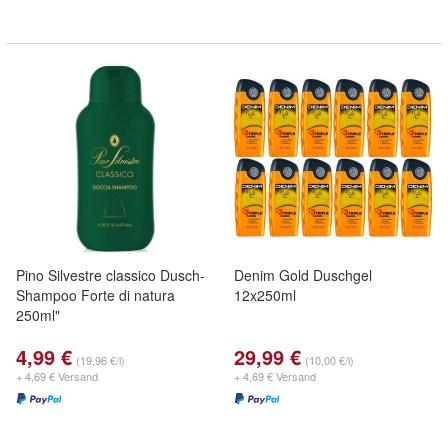
Pino Silvestre classico Dusch-
Denim Gold Duschgel
Shampoo Forte di natura
12x250ml
250ml"
4,99 €
29,99 €
(19,96 €/l)
(10,00 €/l)
+ 4,69 € Versand
+ 4,69 € Versand