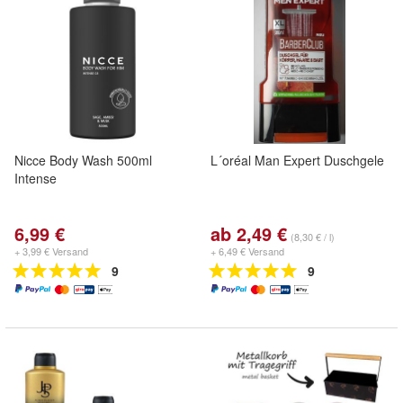
Nicce Body Wash 500ml
L´oréal Man Expert Duschgele
Intense
6,99 €
ab 2,49 €
(8,30 € / l)
+ 3,99 € Versand
+ 6,49 € Versand
9
9