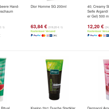
mbeere Hand-
Dior Homme SG 200ml
40; Creamy S
chschaum
Seife Arganö
er Gel) 500 m
63,84 €
12,20 €
 / l)
(319,20 € / l)
(24,
Kostenloser Versand
Kostenloser Vers
Ritual
Kneipp 2in1 Dusche Startklar
Dermacol Aro