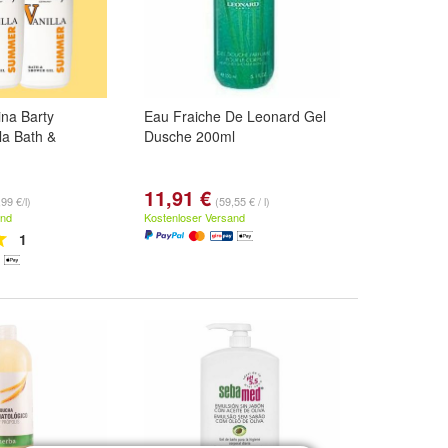
ina Barty
Eau Fraiche De Leonard Gel
la Bath &
Dusche 200ml
11,91 €
99 €/l)
(59,55 € / l)
and
Kostenloser Versand
1