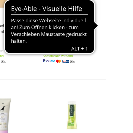
schgel Hafer Und
Sebamed Olive Liquid Face
ml
and Body Wash 200ml
30,97 €
51 € / l)
(154,85 € / l)
and
Kostenloser Versand