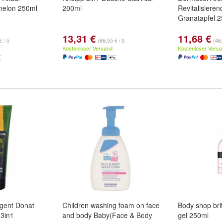
melon 250ml
200ml
Revitalisiere
Granatapfel 
13,31 €
11,68 €
 / l)
(66,55 € / l)
(46,
Kostenloser Versand
Kostenloser Vers
gent Donat
Children washing foam on face
Body shop bri
3in1
and body Baby(Face & Body
gel 250ml