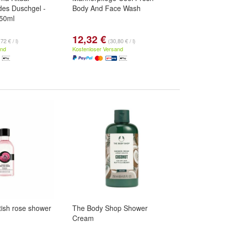
ndes Duschgel -
Body And Face Wash
250ml
12,32 €
72 € / l)
(30,80 € / l)
and
Kostenloser Versand
tish rose shower
The Body Shop Shower
Cream