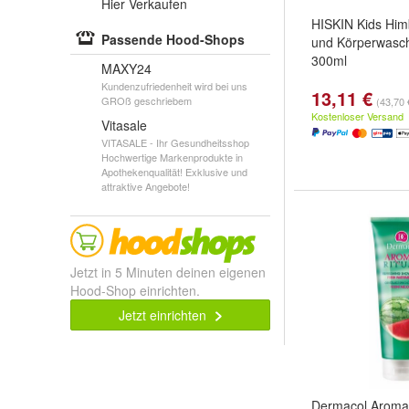
Hier Verkaufen
HISKIN Kids Hi
Passende Hood-Shops
und Körperwas
300ml
MAXY24
Kundenzufriedenheit wird bei uns
13,11 €
GROß geschriebem
(43,70 €
Kostenloser Versand
Vitasale
VITASALE - Ihr Gesundheitsshop
Hochwertige Markenprodukte in
Apothekenqualität! Exklusive und
attraktive Angebote!
Jetzt in 5 Minuten deinen eigenen
Hood-Shop einrichten.
Jetzt einrichten
Dermacol Aroma 