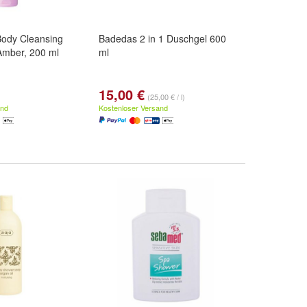
ody Cleansing
Badedas 2 in 1 Duschgel 600
Amber, 200 ml
ml
15,00 €
(25,00 € / l)
and
Kostenloser Versand