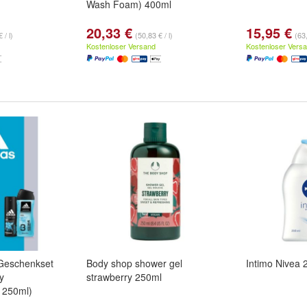
Wash Foam) 400ml
20,33 €
15,95 €
 / l)
(50,83 € / l)
(63,
Kostenloser Versand
Kostenloser Vers
 Geschenkset
Body shop shower gel
Intimo Nivea 
y
strawberry 250ml
 250ml)