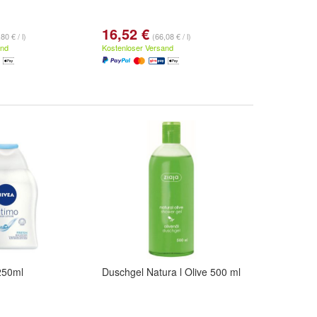
16,52 €
80 € / l)
(66,08 € / l)
and
Kostenloser Versand
250ml
Duschgel Natura l Olive 500 ml