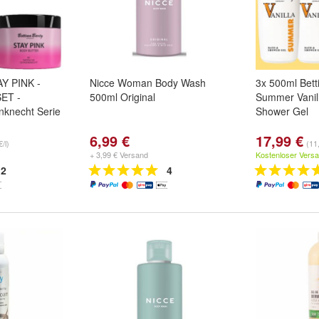
AY PINK -
Nicce Woman Body Wash
3x 500ml Bett
SET -
500ml Original
Summer Vanil
knecht Serie
Shower Gel
6,99 €
17,99 €
/l)
(11,
+ 3,99 € Versand
Kostenloser Vers
2
4