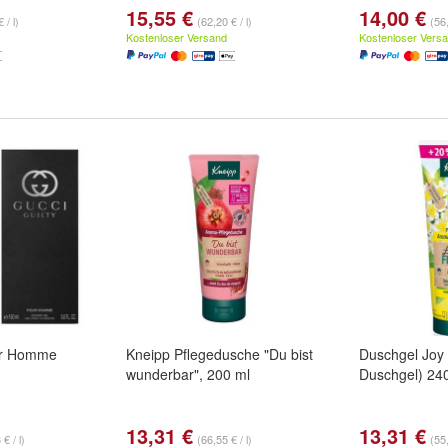
15,55 €
14,00 €
 / l)
(62,20 € / l)
(56,
Kostenloser Versand
Kostenloser Vers
ur Homme
Kneipp Pflegedusche "Du bist
Duschgel Joy o
wunderbar", 200 ml
Duschgel) 24
13,31 €
13,31 €
€ / l)
(66,55 € / l)
(55,