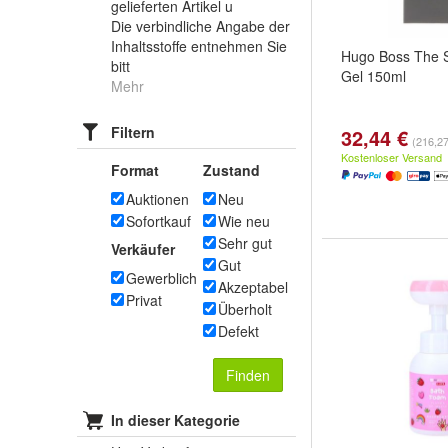
gelieferten Artikel u
Die verbindliche Angabe der
Inhaltsstoffe entnehmen Sie
Hugo Boss The 
bitt
Gel 150ml
Mehr
Filtern
32,44 €
(216,27 
Kostenloser Versand
Format
Zustand
Auktionen
Neu
Sofortkauf
Wie neu
Sehr gut
Verkäufer
Gut
Gewerblich
Akzeptabel
Privat
Überholt
Defekt
Finden
In dieser Kategorie