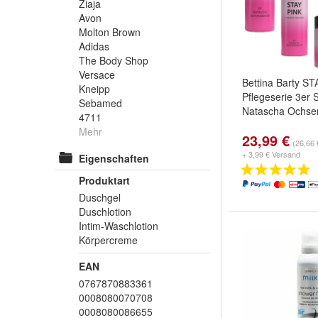
Ziaja
Avon
Molton Brown
Adidas
The Body Shop
Versace
Bettina Barty ST
Kneipp
Pflegeserie 3er 
Sebamed
Natascha Ochsen
4711
Mehr
23,99 €
(26,66 €
+ 3,99 € Versand
Eigenschaften
Produktart
Duschgel
Duschlotion
Intim-Waschlotion
Körpercreme
EAN
0767870883361
0008080070708
0008080086655