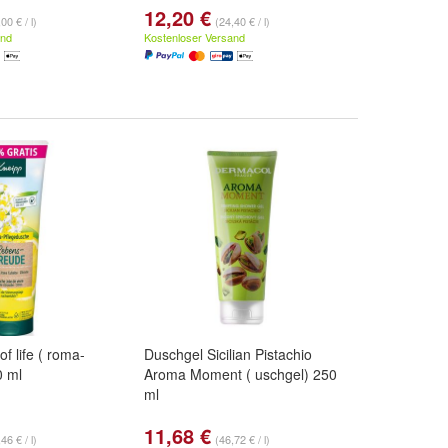
12,20 €
00 € / l)
(24,40 € / l)
and
Kostenloser Versand
f life ( roma-
Duschgel Sicilian Pistachio
0 ml
Aroma Moment ( uschgel) 250
ml
11,68 €
46 € / l)
(46,72 € / l)