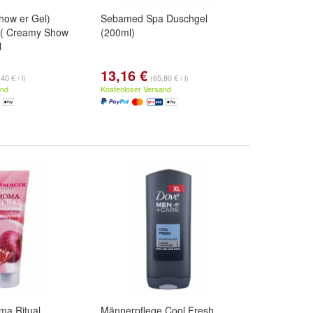
how er Gel)
Sebamed Spa Duschgel
l ( Creamy Show
(200ml)
l
13,16 €
40 € / l)
(65,80 € / l)
and
Kostenloser Versand
ma Ritual
Männerpflege Cool Fresh