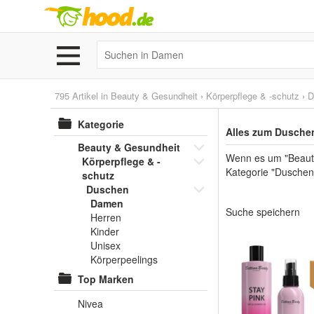
795 Artikel in
Beauty & Gesundheit
›
Körperpflege & -schutz
›
D
Kategorie
Alles zum Dusche
Beauty & Gesundheit
Wenn es um "Beauty
Körperpflege & -
Kategorie "Duschen"
schutz
Duschen
Damen
Suche speichern
Herren
Kinder
Unisex
Körperpeelings
Top Marken
Nivea