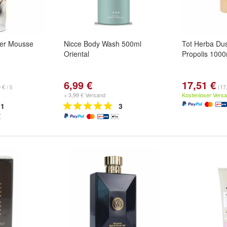
er Mousse
Nicce Body Wash 500ml
Tot Herba Du
Oriental
Propolis 1000
6,99 €
17,51 €
€ / l)
(17,
+ 3,99 € Versand
Kostenloser Vers
1
3