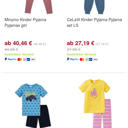
Minymo Kinder Pyjama
CeLaVi Kinder Pyjama Pyjama
Pyjamas girl
set LS
ab 40,46 €
ab 27,19 €
(40,46 €/)
(27,19 €/)
44,95 €
27,95 €
Kostenloser Versand
Kostenloser Versand