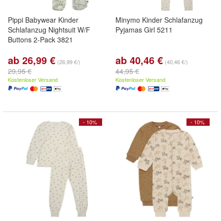
Pippi Babywear Kinder
Minymo Kinder Schlafanzug
Schlafanzug Nightsuit W/F
Pyjamas Girl 5211
Buttons 2-Pack 3821
ab 26,99 €
ab 40,46 €
(26,99 €/)
(40,46 €/)
29,95 €
44,95 €
Kostenloser Versand
Kostenloser Versand
- 10%
- 10%