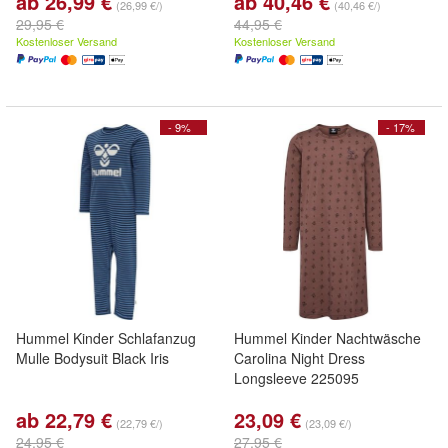
ab 26,99 €
ab 40,46 €
(26,99 €/)
(40,46 €/)
29,95 €
44,95 €
Kostenloser Versand
Kostenloser Versand
- 9%
- 17%
Hummel Kinder Schlafanzug
Hummel Kinder Nachtwäsche
Mulle Bodysuit Black Iris
Carolina Night Dress
Longsleeve 225095
ab 22,79 €
23,09 €
(22,79 €/)
(23,09 €/)
24,95 €
27,95 €