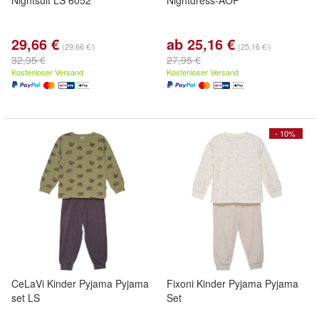
Nightsuit LS 6052
Nightdress-AOP
29,66 €
ab 25,16 €
(29,66 €/)
(25,16 €/)
32,95 €
27,95 €
Kostenloser Versand
Kostenloser Versand
- 10%
CeLaVi Kinder Pyjama Pyjama
Fixoni Kinder Pyjama Pyjama
set LS
Set