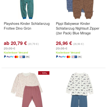
Playshoes Kinder Schlafanzug
Pippi Babywear Kinder
Frottee Dino Grün
Schlafanzug Nightsuit Zipper
(2er Pack) Blue Mirage
ab 20,79 €
26,96 €
(20,79 €/)
(26,96 €/)
29,99 €
29,95 €
Kostenloser Versand
Kostenloser Versand
- 10%