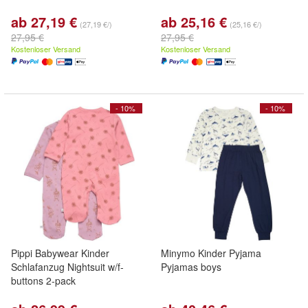
ab 27,19 €
ab 25,16 €
(27,19 €/)
(25,16 €/)
27,95 €
27,95 €
Kostenloser Versand
Kostenloser Versand
- 10%
- 10%
Pippi Babywear Kinder
Minymo Kinder Pyjama
Schlafanzug Nightsuit w/f-
Pyjamas boys
buttons 2-pack