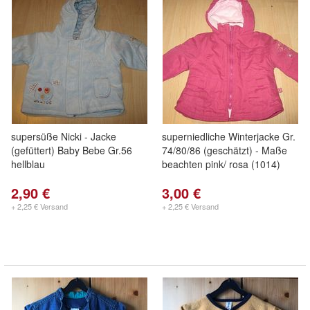
supersüße Nicki - Jacke
superniedliche Winterjacke Gr.
(gefüttert) Baby Bebe Gr.56
74/80/86 (geschätzt) - Maße
hellblau
beachten pink/ rosa (1014)
2,90 €
3,00 €
+ 2,25 € Versand
+ 2,25 € Versand