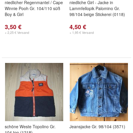
niedlicher Regenmantel / Cape
niedliche Girl - Jacke in
Winnie Pooh Gr. 104/110 süß
Lammfellopik Palomino Gr.
Boy & Girl
98/104 beige Stickerei (0118)
3,50 €
4,50 €
+ 2,25 € Versand
+ 1,95 € Versand
schöne Weste Topolino Gr.
Jeansjacke Gr. 98/104 (3571)
104 top (1218)