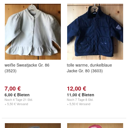
weiße Sweatjacke Gr. 86
tolle warme, dunkelblaue
(3523)
Jacke Gr. 80 (3603)
7,00 €
12,00 €
6,00 € Bieten
11,00 € Bieten
Noch
4 Tage 21 Std.
Noch
7 Tage 8 Std.
+ 5,50 € Versand
+ 5,50 € Versand