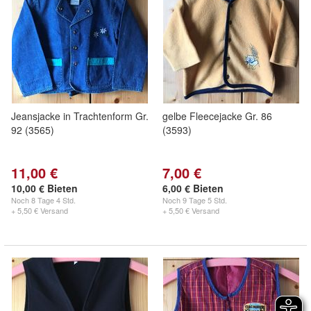
Jeansjacke in Trachtenform Gr.
gelbe Fleecejacke Gr. 86
92 (3565)
(3593)
11,00 €
7,00 €
10,00 € Bieten
6,00 € Bieten
Noch
8 Tage 4 Std.
Noch
9 Tage 5 Std.
+ 5,50 € Versand
+ 5,50 € Versand