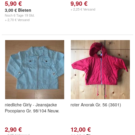
5,90 €
9,90 €
+ 2,25 € Versand
3,00 € Bieten
Noch
6 Tage 19 Std.
+ 2,70 € Versand
niedliche Girly - Jeansjacke
roter Anorak Gr. 56 (3601)
Pocopiano Gr. 98/104 Neuw.
2,90 €
12,00 €