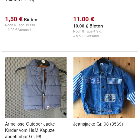
1,50 €
11,00 €
Bieten
Noch
6 Tage 19 Std.
10,00 € Bieten
+ 2,25 € Versand
Noch
8 Tage 4 Std.
+ 5,50 € Versand
Ärmellose Outdoor Jacke
Jeansjacke Gr. 98 (3569)
Kinder vom H&M Kapuze
abnehmbar Gr. 98