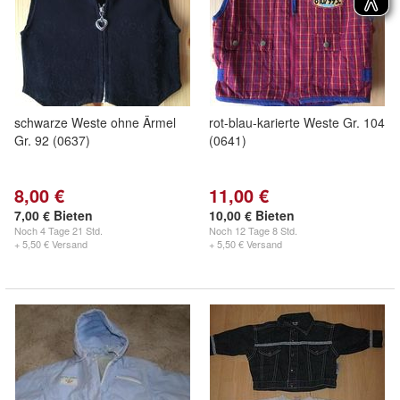
schwarze Weste ohne Ärmel
rot-blau-karierte Weste Gr. 104
Gr. 92 (0637)
(0641)
8,00 €
11,00 €
7,00 € Bieten
10,00 € Bieten
Noch
4 Tage 21 Std.
Noch
12 Tage 8 Std.
+ 5,50 € Versand
+ 5,50 € Versand