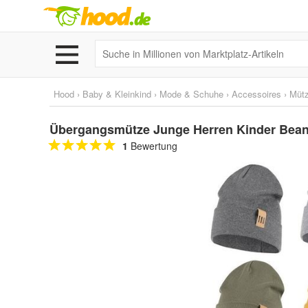
Hood
›
Baby & Kleinkind
›
Mode & Schuhe
›
Accessoires
›
Mütz
Übergangsmütze Junge Herren Kinder Beani
1
Bewertung