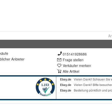
Ar
käufe
015141928686
lich
er Anbieter
Frage stellen
Verkäufer merken
Alle Artikel