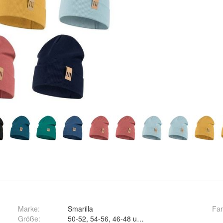
Marke:
Smarilla
Fa
Größe
:
50-52, 54-56, 46-48 und 58-60