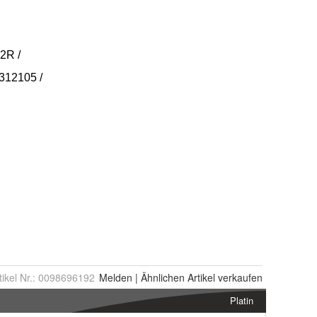
tikel Nr.:
0098696192
Melden
|
Ähnlichen
Artikel verkaufen
Platin