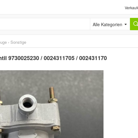
Verkauf
Alle Kategorien
euge
›
Sonstige
il 9730025230 / 0024311705 / 002431170