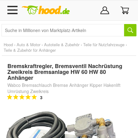
Hood
›
Auto & Motor
›
Autoteile & Zubehör
›
Teile für Nutzfahrzeuge
›
Teile & Zubehör für Anhänger
Bremskraftregler, Bremsventil Nachrüstung
Zweikreis Bremsanlage HW 60 HW 80
Anhänger
Wabco Bremsschlauch Bremse Anhänger Kipper Hakenlift
Umrüstung Zweikreis
3