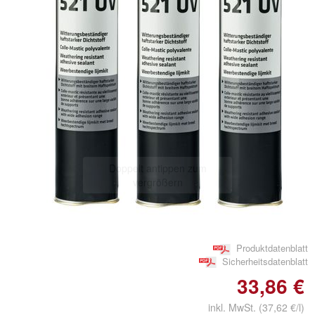
Doppelt antippen zum
vergrößern
Produktdatenblatt
Sicherheitsdatenblatt
33,86 €
inkl. MwSt. (37,62 €/l)