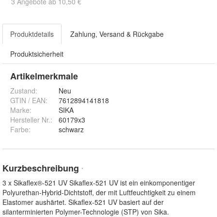
3 Angebote ab 10,50 €
Produktdetails
Zahlung, Versand & Rückgabe
Produktsicherheit
Artikelmerkmale
Zustand:
Neu
GTIN / EAN:
7612894141818
Marke:
SIKA
Hersteller Nr.:
60179x3
Farbe
:
schwarz
Kurzbeschreibung
*
3 x Sikaflex®-521 UV Sikaflex-521 UV ist ein einkomponentiger
Polyurethan-Hybrid-Dichtstoff, der mit Luftfeuchtigkeit zu einem
Elastomer aushärtet. Sikaflex-521 UV basiert auf der
silanterminierten Polymer-Technologie (STP) von Sika.