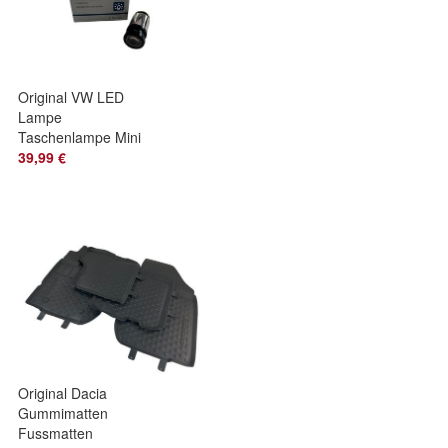
Original VW LED
Lampe
Taschenlampe Mini
Zigarettenanzünder
39,99 €
T5 Transporter 7E7
Original Dacia
Gummimatten
Fussmatten