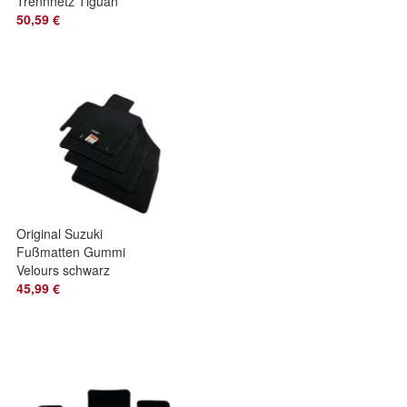
Trennnetz Tiguan
Allspace Tarraco
50,59 €
ID4 ID5 Bodennetz
Original Suzuki
Fußmatten Gummi
Velours schwarz
Ignis 3 MF Teppich
45,99 €
Stoff Logo