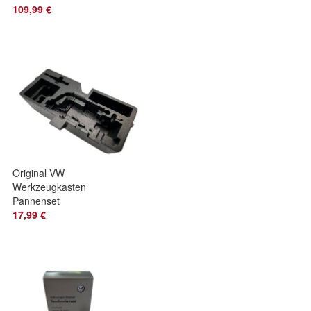
Variant Alu
109,99 €
gebürstet 4x
Einstieg
Original VW
Werkzeugkasten
Pannenset
Werkzeug
17,99 €
Kofferraum UP!
Citigo MII Styropor