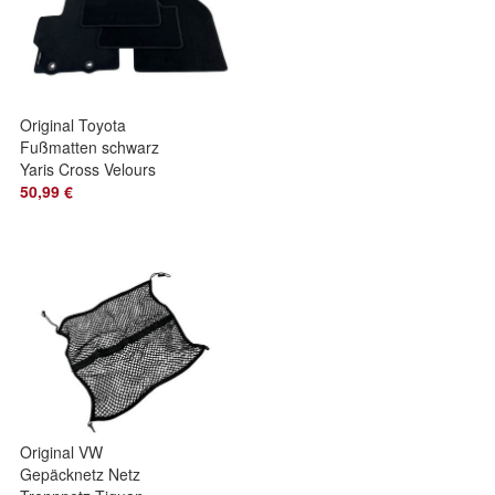
Original Toyota
Fußmatten schwarz
Yaris Cross Velours
mit Logo Teppich
50,99 €
Stoff OE
Original VW
Gepäcknetz Netz