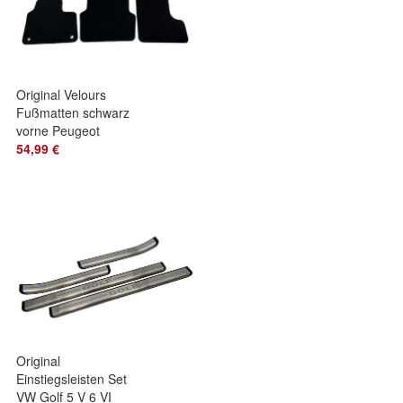
Original Velours
Fußmatten schwarz
vorne Peugeot
Traveller Toyota
54,99 €
Proace Citroen
Original
Einstiegsleisten Set
VW Golf 5 V 6 VI