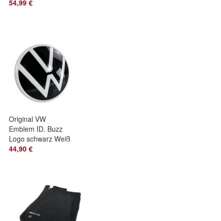
schwarz Sandero 2
54,99 €
B8 Stepway
Fußschalen OE
Original VW
Emblem ID. Buzz
Logo schwarz Weiß
Heckklappe hinten
44,90 €
Bus 1T3853630