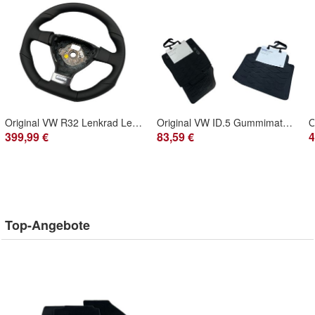
Original VW R32 Lenkrad Lederlenkrad Golf 5 V Leder gelocht abgeflacht Sport 1K
Original VW ID.5 Gummimatten Fußmatten Gummi schwarz Allwetter vorne hinten ID.4
399,99 €
83,59 €
4
Top-Angebote