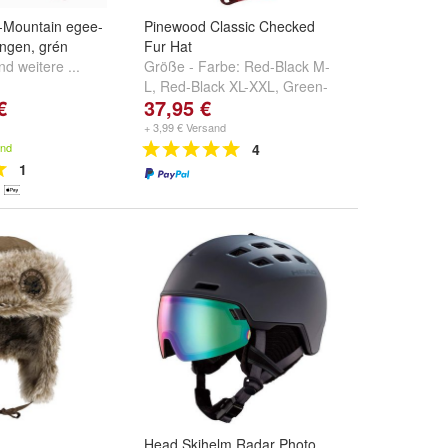
k-Mountain egee-
Pinewood Classic Checked
ungen, grén
Fur Hat
nd
weitere ...
Größe - Farbe:
Red-Black M-
L
,
Red-Black XL-XXL
,
Green-
€
37,95 €
Black M-L
und
weitere ...
+ 3,99 € Versand
and
4
1
Head Skihelm Radar Photo