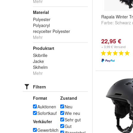
Mehr
Material
Rapala Winter T
Polyester
Farbe:
Schwarz
Polyacryl
recycelter Polyester
Mehr
22,95 €
+ 3,99 € Versand
Produktart
Skibrille
Jacke
Skihelm
Mehr
Filtern
Format
Zustand
Auktionen
Neu
Sofortkauf
Wie neu
Sehr gut
Verkäufer
Gut
Gewerblich
Akzeptabel