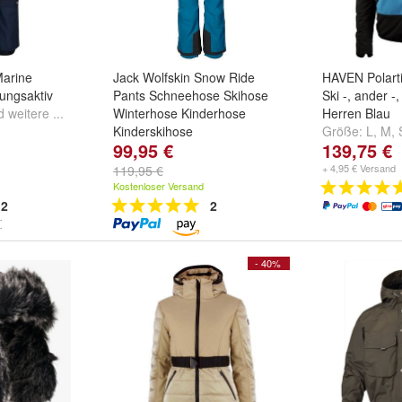
Marine
Jack Wolfskin Snow Ride
HAVEN Polarti
ungsaktiv
Pants Schneehose Skihose
Ski -, ander -
d
weitere ...
Winterhose Kinderhose
Herren Blau
Kinderskihose
Größe:
L
,
M
,
99,95 €
139,75 €
Größe:
152
,
164
und
176
+ 4,95 € Versand
119,95 €
Kostenloser Versand
2
2
- 40%