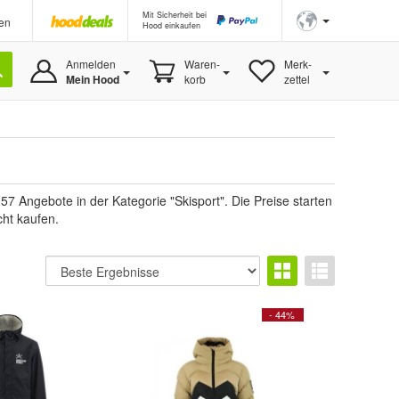
Mit Sicherheit bei
en
Hood einkaufen
Anmelden
Waren-
Merk-
Mein Hood
korb
zettel
7 Angebote in der Kategorie "Skisport". Die Preise starten
cht kaufen.
- 44%