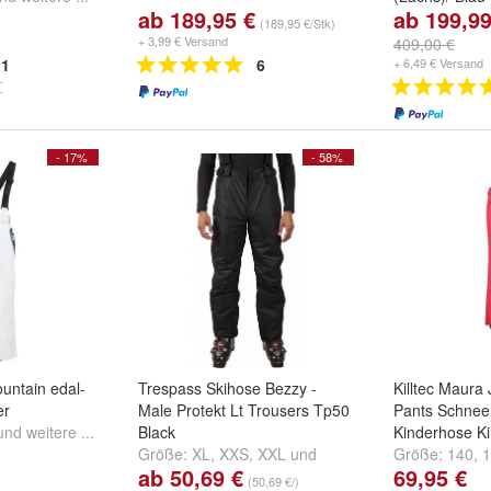
ab 189,95 €
ab 199,99
Größe:
S
,
M
,
(189,95 €/Stk)
+ 3,99 € Versand
409,00 €
1
6
+ 6,49 € Versand
- 17%
- 58%
untain edal-
Trespass Skihose Bezzy -
Killtec Maur
er
Male Protekt Lt Trousers Tp50
Pants Schnee
und
weitere ...
Black
Kinderhose K
Größe:
XL
,
XXS
,
XXL
und
Größe:
140
,
1
ab 50,69 €
69,95 €
weitere ...
weitere ...
(50,69 €/)