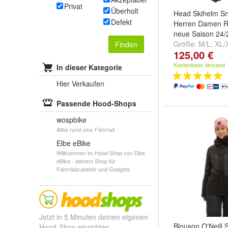
Privat
Überholt
Head Skihelm S
Defekt
Herren Damen R
neue Saison 24/
Größe:
M/L
,
XL/
Finden
125,00 €
Kostenloser Versand
In dieser Kategorie
Hier Verkaufen
Passende Hood-Shops
wospbike
Alles rund ums Fahrrad
Elbe eBike
Willkommen im Hood Shop von Elbe
eBike - deinem Shop für
Fahrrädzubehör und Gadgets
Jetzt in 5 Minuten deinen eigenen
Blouson O'Neill 
Hood-Shop einrichten.