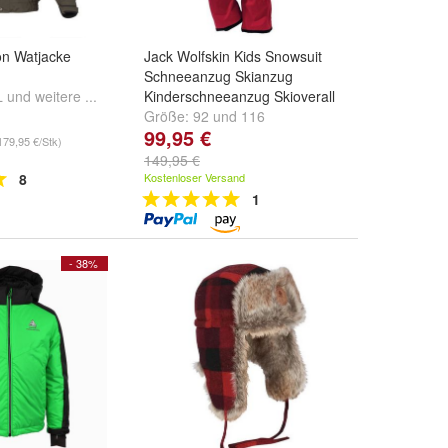
on Watjacke
Jack Wolfskin Kids Snowsuit
Schneeanzug Skianzug
L
und
weitere ...
Kinderschneeanzug Skioverall
Größe:
92
und
116
99,95 €
179,95 €/Stk)
149,95 €
8
Kostenloser Versand
1
- 38%