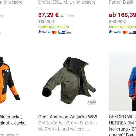
und
weitere
Größe:
XXL
,
M
,
L
und
weitere
Farbe:
Black
...
67,29 €
ab 168,39
€/)
(67,29 €/)
180,00 €
380,00 €
Kostenloser Versand
Kostenloser Vers
interjacke,
Geoff Anderson Watjacke WS5
SPYDER Whist
nglauf -, Jacke
Größe-Farbe:
Grün - S
,
Grün -
HERREN 3M T
M
,
Grün - L
und
weitere ...
Isolierung -
nd
weitere ...
(Lachs)/ Blau