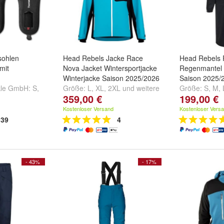
sohlen
Head Rebels Jacke Race
Head Rebels 
mit
Nova Jacket Wintersportjacke
Regenmantel 
Winterjacke Saison 2025/2026
Saison 2025/
kle GmbH:
S
,
Größe:
L
,
XL
,
2XL
und
weitere
Größe:
S
,
M
,
359,00 €
199,00 €
...
Kostenloser Versand
Kostenloser Vers
39
4
- 43%
- 17%