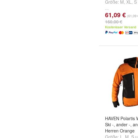
Größe:
M
,
XL
,
S
...
61,09 €
(61,09 
160,00 €
Kostenloser Versand
HAVEN Polartis W
Ski -, ander -, a
Herren Orange
Größe:
L
,
M
,
S
u