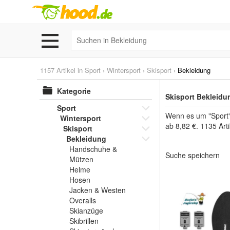
1157 Artikel in
Sport
›
Wintersport
›
Skisport
›
Bekleidung
Kategorie
Skisport Bekleidu
Sport
Wenn es um "Sport" 
Wintersport
ab 8,82 €. 1135 Art
Skisport
Bekleidung
Handschuhe &
Suche speichern
Mützen
Helme
Hosen
Jacken & Westen
Overalls
Skianzüge
Skibrillen