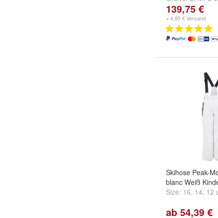
139,75 €
+ 4,95 € Versand
Skihose Peak-Mo
blanc Weiß Kind
Size:
16
,
14
,
12
ab 54,39 €