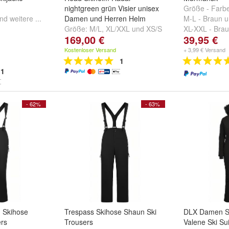
nightgreen grün Visier unisex
Größe - Farb
nd
weitere ...
Damen und Herren Helm
M-L - Braun
u
Größe:
M/L
,
XL/XXL
und
XS/S
XL-XXL - Bra
169,00 €
39,95 €
Kostenloser Versand
+ 3,99 € Versand
1
1
- 62%
- 63%
 Skihose
Trespass Skihose Shaun Ski
DLX Damen S
ers
Trousers
Valene Ski Sui