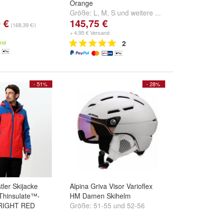
Orange
Größe:
L
,
M
,
S
und
weitere ...
 €
145,75 €
(168,39 €/)
+ 4,95 € Versand
and
2
- 51%
- 28%
ler Skijacke
Alpina Griva Visor Varioflex
hinsulate™-
HM Damen Skihelm
 BRIGHT RED
Größe:
51-55
und
52-56