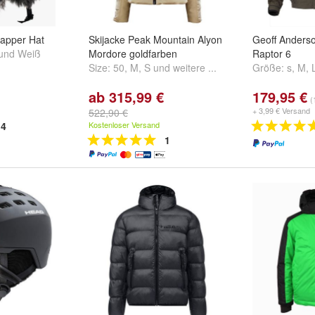
rapper Hat
Skijacke Peak Mountain Alyon
Geoff Anders
und
Weiß
Mordore goldfarben
Raptor 6
Size:
50
,
M
,
S
und
weitere ...
Größe:
s
,
M
,
ab 315,99 €
179,95 €
(
+ 3,99 € Versand
522,90 €
4
Kostenloser Versand
1