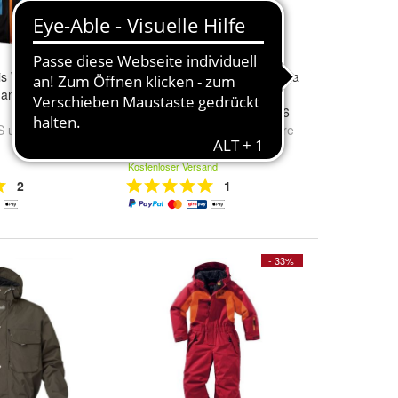
s Winterjacke,
Head Rebels Hose Race Nova
, anglauf -, Jacke
Pants Wintersporthose
Schneehose Saison 2025/26
S
und
weitere ...
Größe:
M
,
M/L
,
L
und
weitere
229,00 €
...
Kostenloser Versand
2
1
- 33%