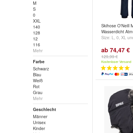
M
S
0
XXL
Skihose O'Neill 
140
Wasserdicht Atm
128
Size:
L
,
0
,
XL
un
12
116
ab 74,47 €
Mehr
129,99 €
Farbe
Kostenloser Versand
Schwarz
Blau
Weiß
Rot
Grau
Mehr
Geschlecht
Männer
Unisex
Kinder