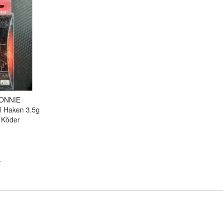
BONNIE
l Haken 3.5g
 Köder