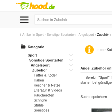
1 Artikel in
Sport
›
Sonstige Sportarten
›
Angelsport
›
Zubehör
Kategorie
In der Ka
Sport
Sonstige Sportarten
Angelsport
Angel Zubehör onl
Zubehör
Futter & Köder
Im Bereich "Sport" 
Haken
starten bei günstige
Kescher & Netze
Literatur & Videos
Räucheröfen
Suche speichern
Schnüre
Stühle
Sonstiges