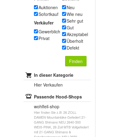
Auktionen
Neu
Sofortkauf
Wie neu
Sehr gut
Verkäufer
Gut
Gewerblich
Akzeptabel
Privat
Überholt
Defekt
Finden
In dieser Kategorie
Hier Verkaufen
Passende Hood-Shops
wohlfeil-shop
Hier finden Sie z.B: 26 ZOLL
DAMEN Mountainbike Gefedert 21-
GANG Shimano NEU 2640-500
WEIß-PINK, 26 Zoll MTB Vollgefedert
mit 21-GANG Shimano &
Scheibenbremsen NEU 2659--