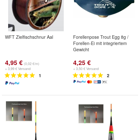
WFT Zielfischschnur Aal
Forellenpose Trout Egg 8g /
Forellen-Ei mit integriertem
Gewicht
4,95 €
4,25 €
(0,02 €/m)
+ 3,99 € Versand
+ 3,50 € Versand
1
2