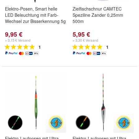
Elektro-Posen, Smart helle
Zielfischschnur CAMTEC
LED Beleuchtung mit Farb-
Speziline Zander 0,25mm
Wechsel zur Bisserkennung 5g
500m
9,95 €
5,95 €
+ 3,15 € Versand
+ 3,30 € Versand
1
1
Elektro-Laufposen mit Ultra-
Elektro-Laufposen mit Ultra-