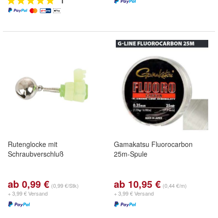
1
Rutenglocke mit
Gamakatsu Fluorocarbon
Schraubverschluß
25m-Spule
ab 0,99 €
ab 10,95 €
(0,99 €/Stk)
(0,44 €/m)
+ 3,99 € Versand
+ 3,99 € Versand