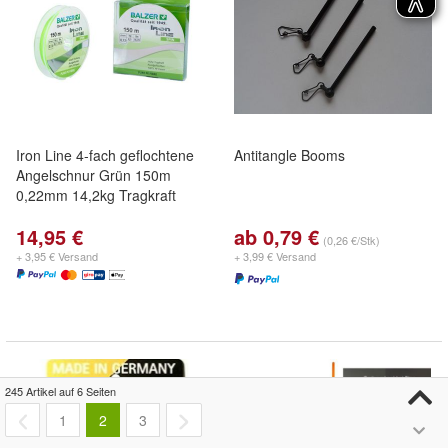
Iron Line 4-fach geflochtene
Antitangle Booms
Angelschnur Grün 150m
0,22mm 14,2kg Tragkraft
14,95 €
ab 0,79 €
(0,26 €/Stk)
+ 3,95 € Versand
+ 3,99 € Versand
245 Artikel auf 6 Seiten
1
2
3