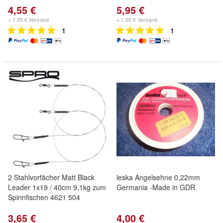
4,55 €
5,95 €
+ 1,95 € Versand
+ 1,95 € Versand
1
1
2 Stahlvorfächer Matt Black
leska Angelsehne 0,22mm
Leader 1x19 / 40cm 9,1kg zum
Germania -Made in GDR
Spinnfischen 4621 504
3,65 €
4,00 €