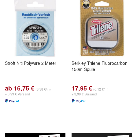
Stroft Niti Polywire 2 Meter
Berkley Trilene Fluorocarbon
150m-Spule
ab 16,75 €
17,95 €
(8,38 €/m)
(0,12 €/m)
+ 3,99 € Versand
+ 3,99 € Versand