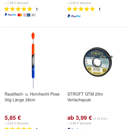
+ 1,95 € Versand
+ 2,00 € Versand
1
1
Raubfisch- u. Hornhecht-Pose
STROFT GTM 25m
30g Länge 28cm
Vorfachspule
5,85 €
ab 3,99 €
(0,16 €/m)
+ 3,50 € Versand
+ 3,99 € Versand