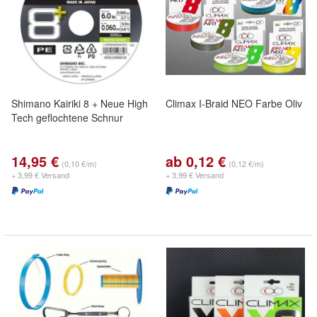
Shimano Kairiki 8 + Neue High
Climax I-Braid NEO Farbe Oliv
Tech geflochtene Schnur
14,95 €
ab 0,12 €
(0,10 €/m)
(0,12 €/m)
+ 3,99 € Versand
+ 3,99 € Versand