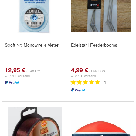
Stroft Niti Monowire 4 Meter
Edelstahl-Feederbooms
12,95 €
4,99 €
(6,48 €/m)
(1,66 €/Stk)
+ 3,99 € Versand
+ 3,99 € Versand
1