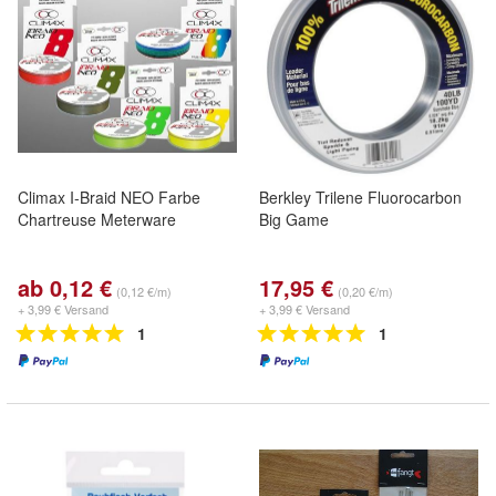
Climax I-Braid NEO Farbe
Berkley Trilene Fluorocarbon
Chartreuse Meterware
Big Game
ab 0,12 €
17,95 €
(0,12 €/m)
(0,20 €/m)
+ 3,99 € Versand
+ 3,99 € Versand
1
1