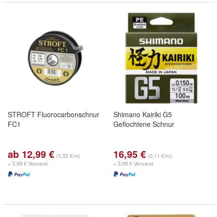
STROFT Fluorocarbonschnur
Shimano Kairiki G5
FC1
Geflochtene Schnur
ab 12,99 €
16,95 €
(0,52 €/m)
(0,11 €/m)
+ 3,99 € Versand
+ 3,99 € Versand