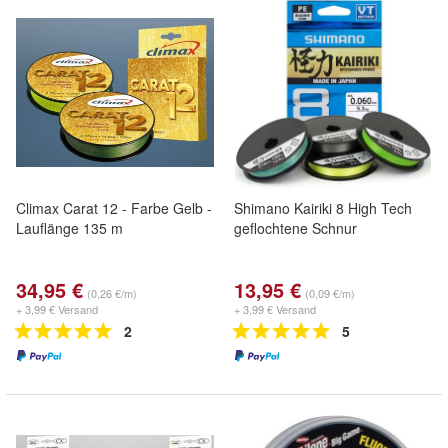
Climax Carat 12 - Farbe Gelb -
Shimano Kairiki 8 High Tech
Lauflänge 135 m
geflochtene Schnur
34,95 €
13,95 €
(0,26 €/m)
(0,09 €/m)
+ 3,99 € Versand
+ 3,99 € Versand
2
5