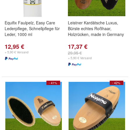
Equifix Faulpelz, Easy Care
Leistner Kardätsche Luxus,
Lederpflege, Schnellpflege für
Bürste echtes Roßhaar,
Leder, 1000 ml
Holzrücken, made in Germany
12,95 €
17,37 €
+ 5,90 € Versand
29,95 €
+ 5,90 € Versand
- 41%
- 42%