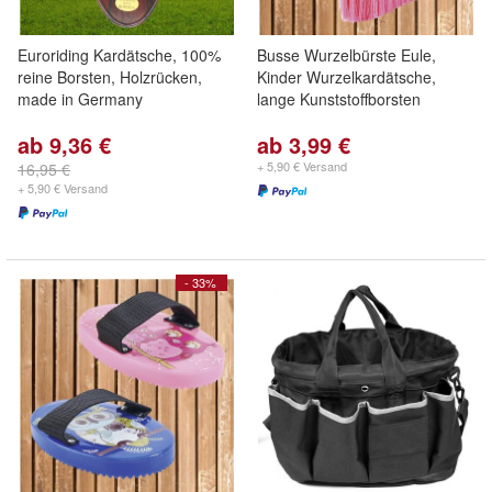
Euroriding Kardätsche, 100%
Busse Wurzelbürste Eule,
reine Borsten, Holzrücken,
Kinder Wurzelkardätsche,
made in Germany
lange Kunststoffborsten
ab 9,36 €
ab 3,99 €
+ 5,90 € Versand
16,95 €
+ 5,90 € Versand
- 33%