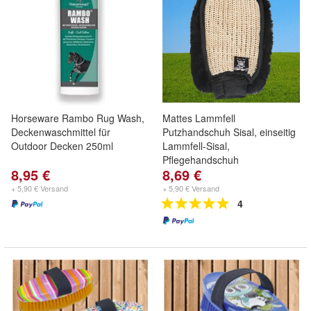
Horseware Rambo Rug Wash,
Mattes Lammfell
Deckenwaschmittel für
Putzhandschuh Sisal, einseitig
Outdoor Decken 250ml
Lammfell-Sisal,
Pflegehandschuh
8,95 €
8,69 €
+ 5,90 € Versand
+ 5,90 € Versand
4