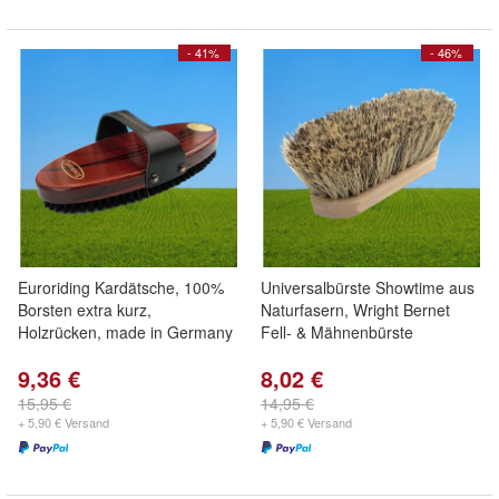
- 41%
- 46%
Euroriding Kardätsche, 100%
Universalbürste Showtime aus
Borsten extra kurz,
Naturfasern, Wright Bernet
Holzrücken, made in Germany
Fell- & Mähnenbürste
9,36 €
8,02 €
15,95 €
14,95 €
+ 5,90 € Versand
+ 5,90 € Versand