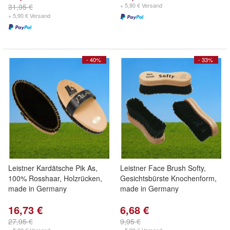
+ 5,90 € Versand
31,95 €
+ 5,90 € Versand
- 40%
- 33%
Leistner Kardätsche Pik As,
Leistner Face Brush Softy,
100% Rosshaar, Holzrücken,
Gesichtsbürste Knochenform,
made in Germany
made in Germany
16,73 €
6,68 €
27,95 €
9,95 €