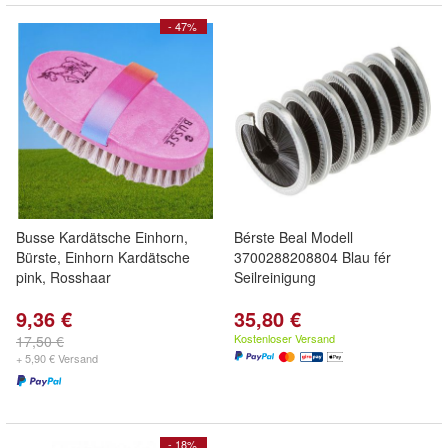
- 47%
Busse Kardätsche Einhorn,
Bérste Beal Modell
Bürste, Einhorn Kardätsche
3700288208804 Blau fér
pink, Rosshaar
Seilreinigung
9,36 €
35,80 €
Kostenloser Versand
17,50 €
+ 5,90 € Versand
- 18%