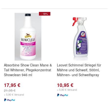
- 18%
Absorbine Show Clean Mane &
Leovet Schimmel Striegel für
Tail Whitener, Pfegekonzentrat
Mähne und Schweif, 500ml,
Showclean 946 ml
Mähnen- und Schweifspray
17,95 €
10,95 €
+ 5,90 € Versand
21,95 €
+ 5,90 € Versand