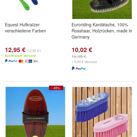
Equest Hufkratzer
Euroriding Kardätsche, 100%
verschiedene Farben
Rosshaar, Holzrücken, made in
Germany
12,95 €
10,02 €
(12,95 €/)
Kostenloser Versand
16,95 €
+ 5,90 € Versand
- 45%