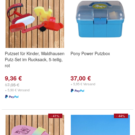
Putzset für Kinder, Waldhausen
Pony Power Putzbox
Putz-Set im Rucksack, 5-teilig,
rot
9,36 €
37,00 €
+ 5,95 € Versand
17,95 €
+ 5,90 € Versand
- 41%
- 44%