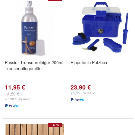
Passier Trensenreiniger 200ml,
Hippotonic Putzbox
Trensenpflegemittel
11,95 €
23,90 €
+ 5,95 € Versand
14,50 €
+ 5,90 € Versand
- 48%