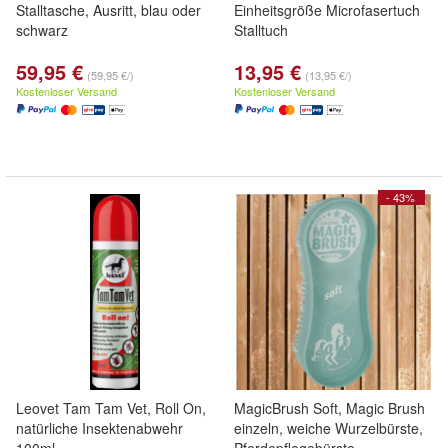
Stalltasche, Ausritt, blau oder
Einheitsgröße Microfasertuch
schwarz
Stalltuch
59,95 €
13,95 €
(59,95 €/)
(13,95 €/)
Kostenloser Versand
Kostenloser Versand
- 43%
Leovet Tam Tam Vet, Roll On,
MagicBrush Soft, Magic Brush
natürliche Insektenabwehr
einzeln, weiche Wurzelbürste,