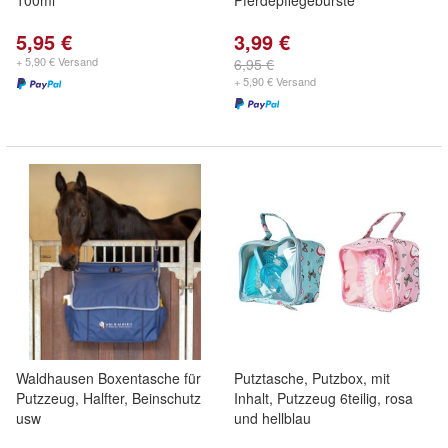
100ml
Pferdepflegebürste
5,95 €
3,99 €
+ 5,90 € Versand
6,95 €
+ 5,90 € Versand
Waldhausen Boxentasche für
Putztasche, Putzbox, mit
Putzzeug, Halfter, Beinschutz
Inhalt, Putzzeug 6teilig, rosa
usw
und hellblau