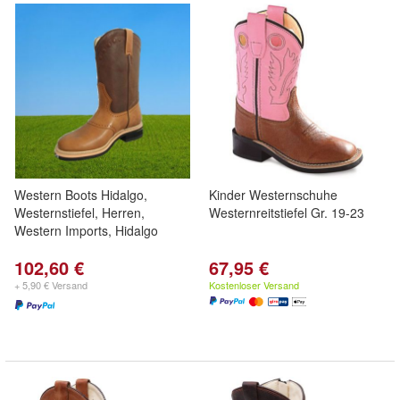
Western Boots Hidalgo,
Kinder Westernschuhe
Westernstiefel, Herren,
Westernreitstiefel Gr. 19-23
Western Imports, Hidalgo
102,60 €
67,95 €
+ 5,90 € Versand
Kostenloser Versand