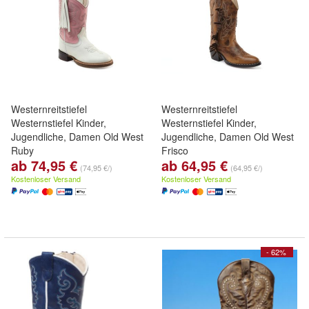
Westernreitstiefel
Westernreitstiefel
Westernstiefel Kinder,
Westernstiefel Kinder,
Jugendliche, Damen Old West
Jugendliche, Damen Old West
Ruby
Frisco
ab 74,95 €
ab 64,95 €
(74,95 €/)
(64,95 €/)
Kostenloser Versand
Kostenloser Versand
- 62%