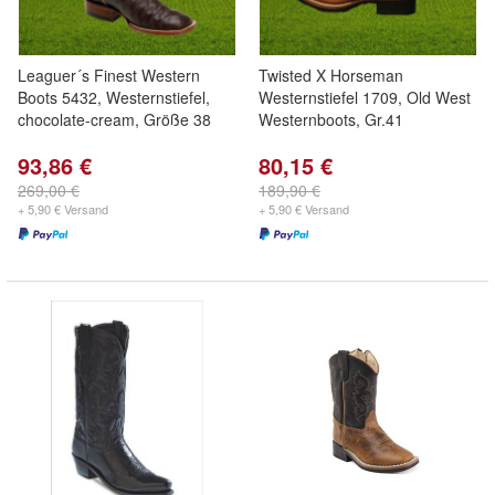
Leaguer´s Finest Western
Twisted X Horseman
Boots 5432, Westernstiefel,
Westernstiefel 1709, Old West
chocolate-cream, Größe 38
Westernboots, Gr.41
93,86 €
80,15 €
269,00 €
189,90 €
+ 5,90 € Versand
+ 5,90 € Versand