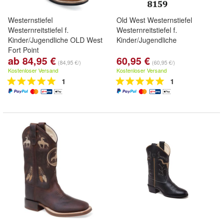
Westernstiefel
Old West Westernstiefel
Westernreitstiefel f.
Westernreitstiefel f.
Kinder/Jugendliche OLD West
Kinder/Jugendliche
Fort Point
ab 84,95 €
60,95 €
(84,95 €/)
(60,95 €/)
Kostenloser Versand
Kostenloser Versand
1
1