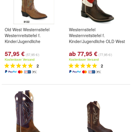
Old West Westernstiefel
Westernstiefel
Westernreitstiefel f.
Westernreitstiefel f.
Kinder/Jugendliche
Kinder/Jugendliche OLD West
57,95 €
ab 77,95 €
(57,95 €/)
(77,95 €/)
Kostenloser Versand
Kostenloser Versand
2
2