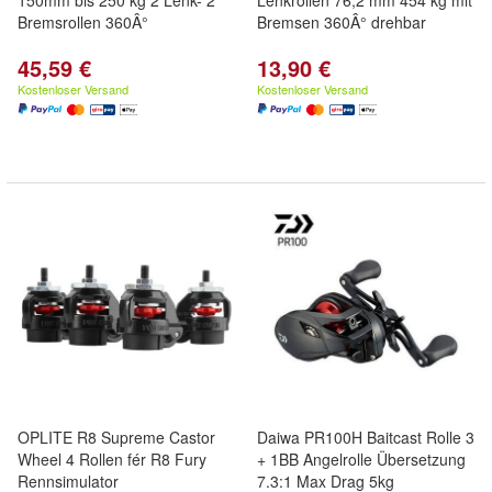
150mm bis 250 kg 2 Lenk- 2
Lenkrollen 76,2 mm 454 kg mit
Bremsrollen 360Â°
Bremsen 360Â° drehbar
45,59 €
13,90 €
Kostenloser Versand
Kostenloser Versand
OPLITE R8 Supreme Castor
Daiwa PR100H Baitcast Rolle 3
Wheel 4 Rollen fér R8 Fury
+ 1BB Angelrolle Übersetzung
Rennsimulator
7.3:1 Max Drag 5kg