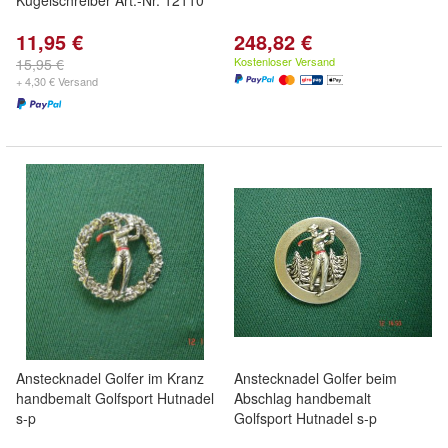
Kugelschreiber Art.-Nr. 12110
11,95 €
248,82 €
Kostenloser Versand
15,95 €
+ 4,30 € Versand
Anstecknadel Golfer im Kranz
Anstecknadel Golfer beim
handbemalt Golfsport Hutnadel
Abschlag handbemalt
s-p
Golfsport Hutnadel s-p