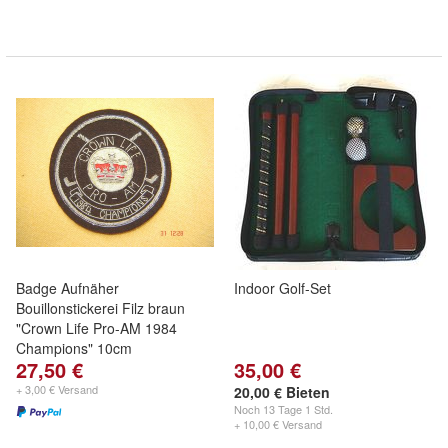
Badge Aufnäher
Indoor Golf-Set
Bouillonstickerei Filz braun
"Crown Life Pro-AM 1984
Champions" 10cm
27,50 €
35,00 €
+ 3,00 € Versand
20,00 € Bieten
Noch
13 Tage 1 Std.
+ 10,00 € Versand