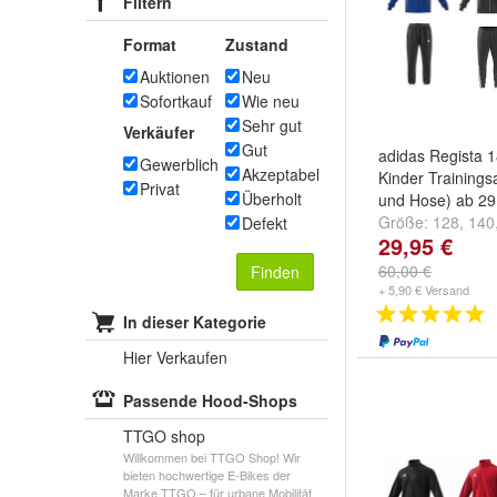
Filtern
Format
Zustand
Auktionen
Neu
Sofortkauf
Wie neu
Sehr gut
Verkäufer
Gut
adidas Regista 1
Gewerblich
Akzeptabel
Kinder Training
Privat
Überholt
und Hose) ab 29
Größe:
128
,
140
Defekt
29,95 €
weitere ...
60,00 €
Finden
+ 5,90 € Versand
In dieser Kategorie
Hier Verkaufen
Passende Hood-Shops
TTGO shop
Willkommen bei TTGO Shop! Wir
bieten hochwertige E-Bikes der
Marke TTGO – für urbane Mobilität