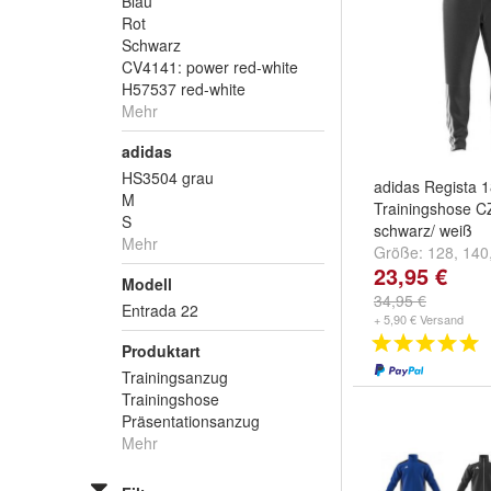
Blau
Rot
Schwarz
CV4141: power red-white
H57537 red-white
Mehr
adidas
HS3504 grau
adidas Regista 1
M
Trainingshose C
S
schwarz/ weiß
Mehr
Größe:
128
,
140
23,95 €
weitere ...
Modell
34,95 €
Entrada 22
+ 5,90 € Versand
Produktart
Trainingsanzug
Trainingshose
Präsentationsanzug
Mehr