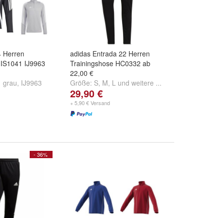
4 Herren
adidas Entrada 22 Herren
 IS1041 IJ9963
Trainingshose HC0332 ab
22,00 €
 grau
,
IJ9963
Größe:
S
,
M
,
L
und
weitere ...
29,90 €
IS1045 rot
+ 5,90 € Versand
- 36%