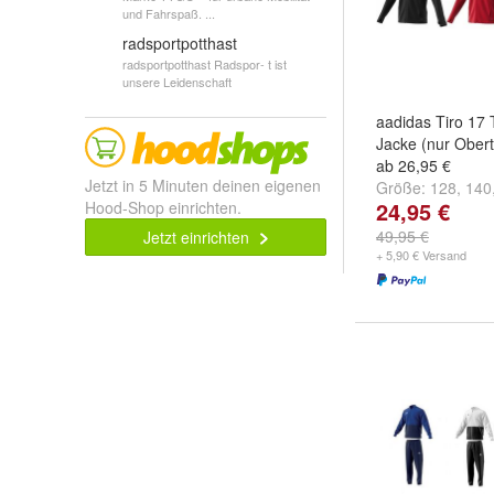
und Fahrspaß. ...
radsportpotthast
radsportpotthast Radspor- t ist
unsere Leidenschaft
aadidas Tiro 17 
Jacke (nur Oberte
ab 26,95 €
Jetzt in 5 Minuten deinen eigenen
Größe:
128
,
140
24,95 €
Hood-Shop einrichten.
weitere ...
49,95 €
Jetzt einrichten
+ 5,90 € Versand