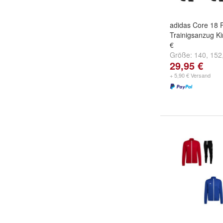
adidas Core 18 P
Trainigsanzug K
€
Größe:
140
,
152
29,95 €
weitere ...
+ 5,90 € Versand