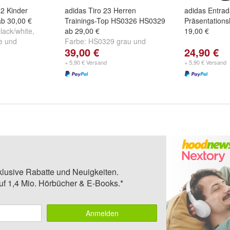
22 Kinder
adidas Tiro 23 Herren
adidas Entrad
ab 30,00 €
Trainings-Top HS0326 HS0329
Präsentation
lack/white
,
ab 29,00 €
19,00 €
e
und
Farbe:
HS0329 grau
und
39,00 €
24,90 €
e/white
HS0326 schwarz
+ 5,90 € Versand
+ 5,90 € Versand
klusive Rabatte und Neuigkeiten.
auf 1,4 Mio. Hörbücher & E-Books.*
Anmelden