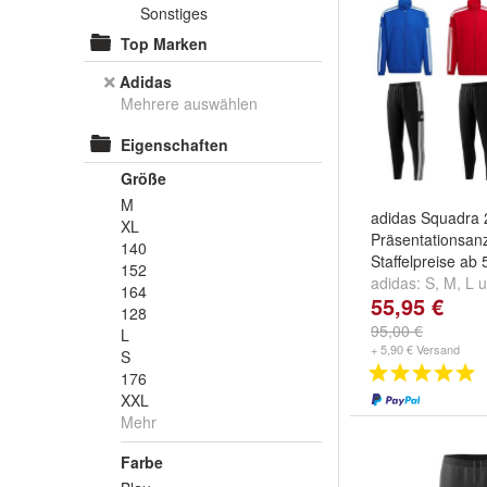
Sonstiges
Top Marken
Adidas
Mehrere auswählen
Eigenschaften
Größe
M
adidas Squadra 
XL
Präsentationsa
140
Staffelpreise ab 
152
adidas:
S
,
M
,
L
u
164
55,95 €
128
95,00 €
L
+ 5,90 € Versand
S
176
XXL
Mehr
Farbe