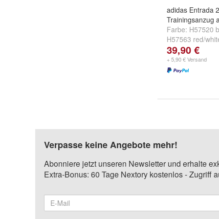
adidas Entrada 
Trainingsanzug 
Farbe:
H57520 b
H57563 red/whit
39,90 €
HG6288 royalblu
+ 5,90 € Versand
Verpasse keine Angebote mehr!
Abonniere jetzt unseren Newsletter und erhalte ex
Extra-Bonus: 60 Tage Nextory kostenlos - Zugriff 