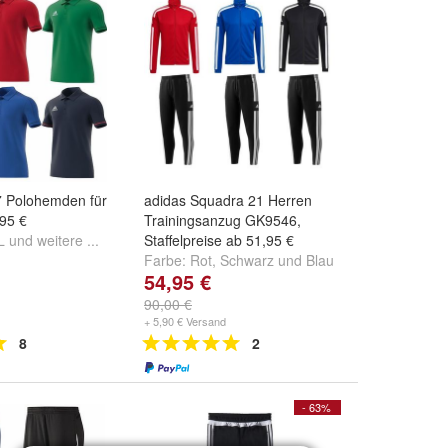
7 Polohemden für
adidas Squadra 21 Herren
95 €
Trainingsanzug GK9546,
L
und
weitere ...
Staffelpreise ab 51,95 €
Farbe:
Rot
,
Schwarz
und
Blau
54,95 €
90,00 €
+ 5,90 € Versand
8
2
- 63%