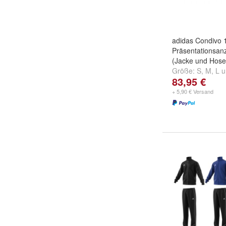
adidas Condivo 
Präsentationsan
(Jacke und Hose
Größe:
S
,
M
,
L
u
83,95 €
+ 5,90 € Versand