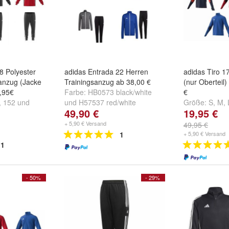
8 Polyester
adidas Entrada 22 Herren
adidas Tiro 1
sanzug (Jacke
Trainingsanzug ab 38,00 €
(nur Oberteil)
,95€
Farbe:
HB0573 black/white
€
,
152
und
und
H57537 red/white
Größe:
S
,
M
,
49,90 €
19,95 €
+ 5,90 € Versand
49,95 €
1
+ 5,90 € Versand
1
- 50%
- 29%