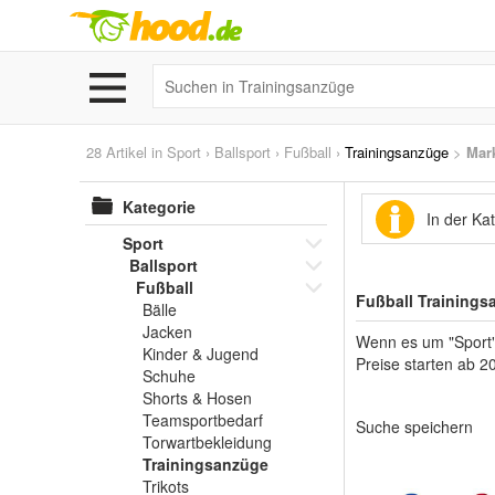
28 Artikel in
Sport
›
Ballsport
›
Fußball
›
Trainingsanzüge
>
Mar
Kategorie
In der Ka
Sport
Ballsport
Fußball
Fußball Trainings
Bälle
Jacken
Wenn es um "Sport" 
Kinder & Jugend
Preise starten ab 20
Schuhe
Shorts & Hosen
Teamsportbedarf
Suche speichern
Torwartbekleidung
Trainingsanzüge
Trikots