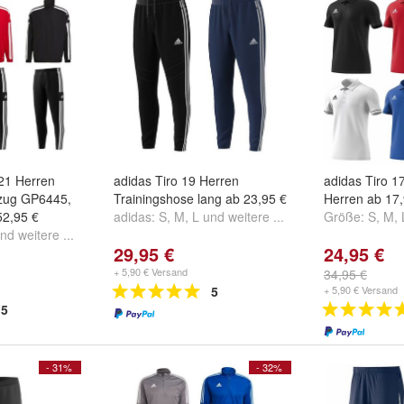
21 Herren
adidas Tiro 19 Herren
adidas Tiro 1
nzug GP6445,
Trainingshose lang ab 23,95 €
Herren ab 17,
52,95 €
adidas:
S
,
M
,
L
und
weitere ...
Größe:
S
,
M
,
nd
weitere ...
29,95 €
24,95 €
+ 5,90 € Versand
34,95 €
5
+ 5,90 € Versand
5
- 31%
- 32%