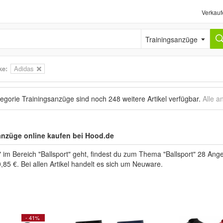
Verkauf
Trainingsanzüge
ke
:
Adidas
tegorie Trainingsanzüge sind noch
248 weitere Artikel
verfügbar.
Alle a
anzüge online kaufen bei Hood.de
im Bereich "Ballsport" geht, findest du zum Thema "Ballsport" 28 Ange
,85 €. Bei allen Artikel handelt es sich um Neuware.
- 41%