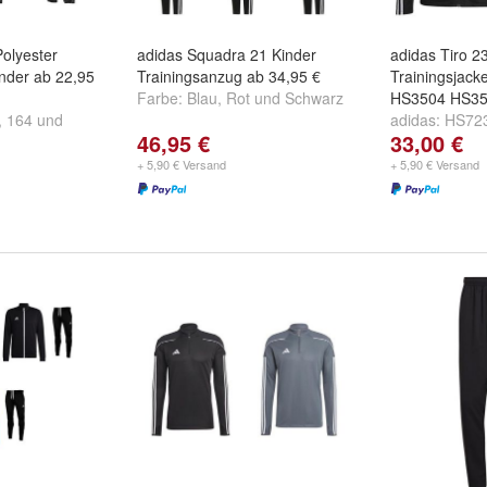
olyester
adidas Squadra 21 Kinder
adidas Tiro 2
inder ab 22,95
Trainingsanzug ab 34,95 €
Trainingsjac
Farbe:
Blau
,
Rot
und
Schwarz
HS3504 HS350
,
164
und
adidas:
HS723
46,95 €
33,00 €
HS3504 grau
+ 5,90 € Versand
+ 5,90 € Versand