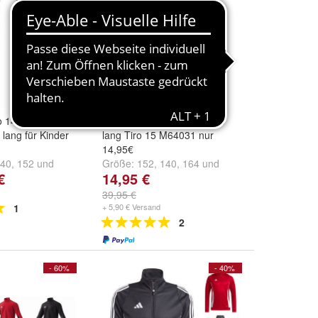
o 14
adidas Kinder Traininghose
 lang für Kinder
lang Tiro 15 M64031 nur
14,95€
40
,
152
und
Größe:
152
,
140
,
164
und
€
14,95 €
weitere ...
39,95 €
1
+ 5,90 € Versand
2
- 60%
- 40%