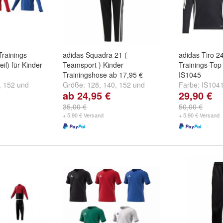
Trainings
adidas Squadra 21 (
adidas Tiro 2
il) für Kinder
Teamsport ) Kinder
Trainings-Top
Trainingshose ab 17,95 €
IS1045
,
152
und
Größe:
128
,
140
,
152
und
Farbe:
IS1041
ab 24,95 €
29,90 €
weitere ...
schwarz
und
35,00 €
50,00 €
+ 5,90 € Versand
+ 5,90 € Versand