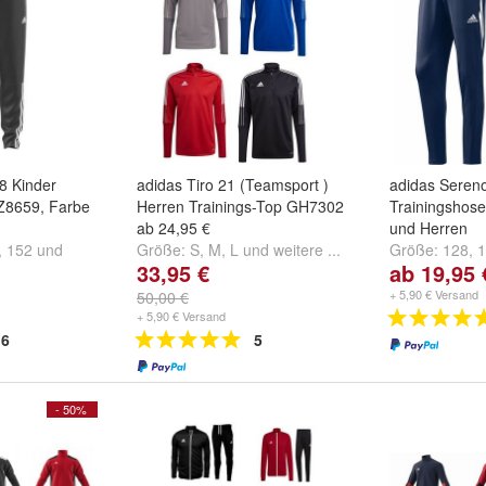
8 Kinder
adidas Tiro 21 (Teamsport )
adidas Seren
Z8659, Farbe
Herren Trainings-Top GH7302
Trainingshose
ab 24,95 €
und Herren
,
152
und
Größe:
S
,
M
,
L
und
weitere ...
Größe:
128
,
1
33,95 €
ab 19,95 
weitere ...
+ 5,90 € Versand
50,00 €
+ 5,90 € Versand
6
5
- 50%