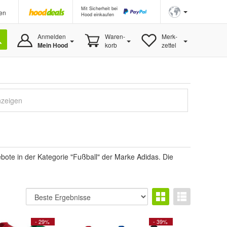
Mit Sicherheit bei
en
Hood einkaufen
Anmelden
Waren-
Merk-
Mein Hood
korb
zettel
nzeigen
bote in der Kategorie "Fußball" der Marke Adidas. Die
- 29%
- 39%