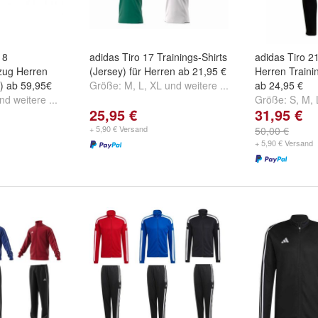
18
adidas Tiro 17 Trainings-Shirts
adidas Tiro 2
zug Herren
(Jersey) für Herren ab 21,95 €
Herren Train
) ab 59,95€
Größe:
M
,
L
,
XL
und
weitere ...
ab 24,95 €
nd
weitere ...
Größe:
S
,
M
,
25,95 €
31,95 €
+ 5,90 € Versand
50,00 €
+ 5,90 € Versand