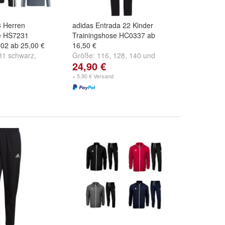
3 Herren
adidas Entrada 22 Kinder
ke HS7231
Trainingshose HC0337 ab
2 ab 25,00 €
16,50 €
1 schwarz
,
Größe:
116
,
128
,
140
und
24,90 €
und
HS3502 rot
weitere ...
+ 5,90 € Versand