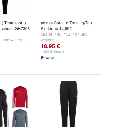
1 ( Teamsport )
adidas Core 18 Training-Top
ingshose GH7306
Kinder ab 14,95€
Größe:
140
,
152
,
164
und
L
und
weitere ...
weitere ...
18,95 €
+ 5,90 € Versand