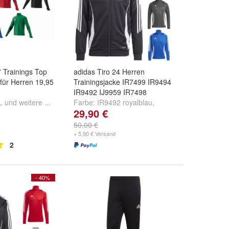
7 Trainings Top
adidas Tiro 24 Herren
 für Herren 19,95
Trainingsjacke IR7499 IR9494
IR9492 IJ9959 IR7498
L
und
weitere ...
Farbe:
IR9492 royalblau
,
29,90 €
IR9494 grau
,
IR7499 rot
und
weitere ...
50,00 €
+ 5,90 € Versand
2
- 40%