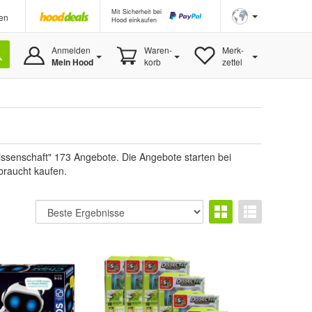
Mit Sicherheit bei
en
Hood einkaufen
Anmelden
Waren-
Merk-
Mein Hood
korb
zettel
issenschaft" 173 Angebote. Die Angebote starten bei
braucht kaufen.