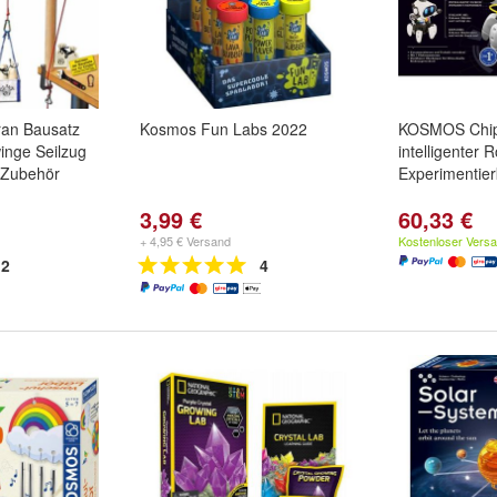
an Bausatz
Kosmos Fun Labs 2022
KOSMOS Chip
winge Seilzug
intelligenter 
 Zubehör
Experimentier
3,99 €
60,33 €
+ 4,95 € Versand
Kostenloser Vers
2
4