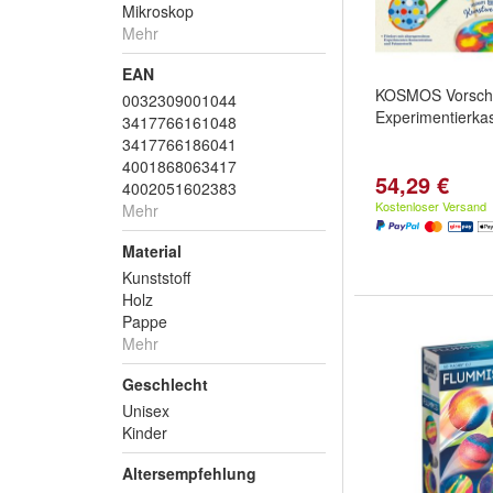
Mikroskop
Mehr
EAN
KOSMOS Vorschu
0032309001044
Experimentierka
3417766161048
3417766186041
4001868063417
54,29 €
4002051602383
Kostenloser Versand
Mehr
Material
Kunststoff
Holz
Pappe
Mehr
Geschlecht
Unisex
Kinder
Altersempfehlung