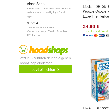
Alrich Shop
Lisciani DE106
Alrich Shop – Your trusted store for a
Woozle Goozle M
wide variety of quality toys for all
Experimentierka
ages.
eksa24
24,99 €
Onlinehandel mit Elektro
Kostenloser Versand
Kinderfahrzeuge, Elektro Scooters,
RC Panzer
Jetzt in 5 Minuten deinen eigenen
Hood-Shop einrichten.
Jetzt einrichten
Lisciani DE100