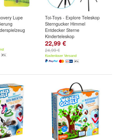
covery Lupe
Toi-Toys - Explore Teleskop
ßerung
Sterngucker Himmel
derspielzeug
Entdecker Sterne
Kinderteleskop
22,99 €
and
24,99 €
Kostenloser Versand