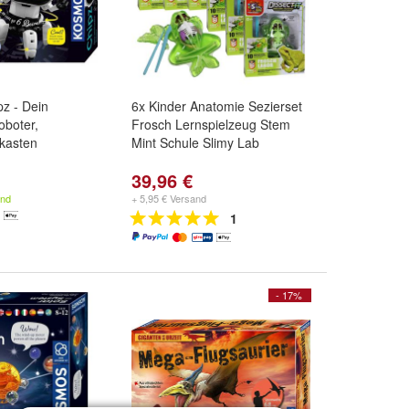
z - Dein
6x Kinder Anatomie Sezierset
Roboter,
Frosch Lernspielzeug Stem
kasten
Mint Schule Slimy Lab
39,96 €
and
+ 5,95 € Versand
1
- 17%