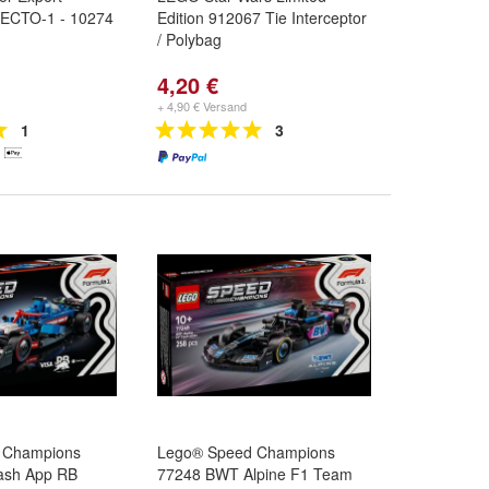
 ECTO-1 - 10274
Edition 912067 Tie Interceptor
/ Polybag
4,20 €
+ 4,90 € Versand
1
3
 Champions
Lego® Speed Champions
ash App RB
77248 BWT Alpine F1 Team