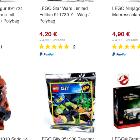
igur 891724
LEGO Star Wars Limited
LEGO Ninjago
Zane mit
Edition 911730 Y - Wing /
Meeresschlan
 / Polybag
Polybag
4,20 €
4,90 €
+ 4,90 € Versand
+ 4,90 € Versand
1
2
1010 Serie 14
LEGO City 951906 Taucher
LEGO® Creato