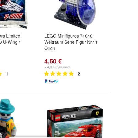
rs Limited
LEGO Minifigures 71046
0 U-Wing /
Weltraum Serie Figur Nr.11
Orion
4,50 €
+ 4,90 € Versand
1
2