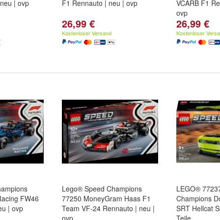
neu | ovp
F1 Rennauto | neu | ovp
VCARB F1 Ren
ovp
26,99 €
26,99 €
Kostenloser Versand
Kostenloser Vers
hampions
Lego® Speed Champions
LEGO® 7723
 Racing FW46
77250 MoneyGram Haas F1
Champions Do
eu | ovp
Team VF-24 Rennauto | neu |
SRT Hellcat 
ovp
Teile