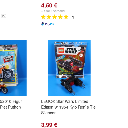
4,50 €
+ 4,90 € Versand
1
52010 Figur
LEGO® Star Wars Limited
 Piet Püthon
Edition 911954 Kylo Ren`s Tie
Silencer
3,99 €