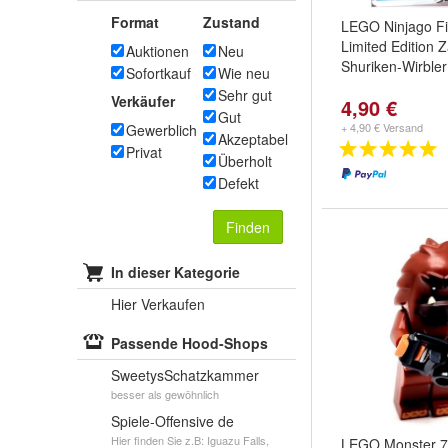
Format
Zustand
LEGO Ninjago F
Limited Edition 
Auktionen
Neu
Shuriken-Wirbler
Sofortkauf
Wie neu
Sehr gut
Verkäufer
4,90 €
Gut
+ 4,90 € Versand
Gewerblich
Akzeptabel
Privat
Überholt
Defekt
Finden
In dieser Kategorie
Hier Verkaufen
Passende Hood-Shops
SweetysSchatzkammer
besser als gewöhnlich
Spiele-Offensive de
Hier finden Sie z.B: Iguazu Falls,
LEGO Monster 7