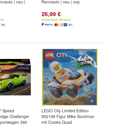
nauto | neu |
Rennauto | neu | ovp
26,99 €
and
Kostenloser Versand
7 Speed
LEGO City Limited Edition
dge Challenger
952108 Figur Mike Stuntman
Sportwagen 390
mit Cooles Quad