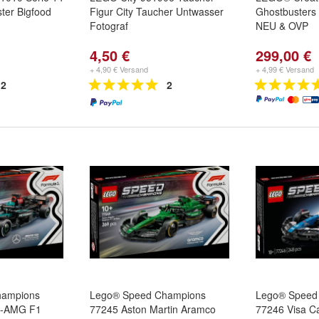
ter Bigfood
Figur City Taucher Untwasser
Ghostbusters
Fotograf
NEU & OVP
4,50 €
299,00 €
+ 4,90 € Versand
+ 4,99 € Versand
2
2
hampions
Lego® Speed Champions
Lego® Speed
s-AMG F1
77245 Aston Martin Aramco
77246 Visa C