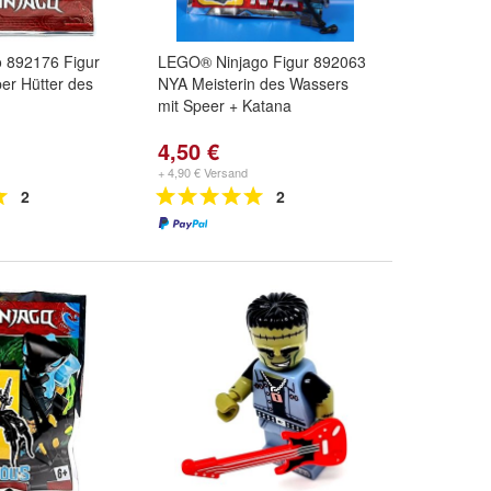
 892176 Figur
LEGO® Ninjago Figur 892063
er Hütter des
NYA Meisterin des Wassers
mit Speer + Katana
4,50 €
+ 4,90 € Versand
2
2