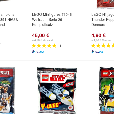
hampions
LEGO Minifigures 71046
LEGO Ninjago
5891 NEU &
Weltraum Serie 26
Thunder Kepp
and
Komplettsatz
Donners
45,00 €
4,90 €
+ 4,90 € Versand
+ 4,90 € Versand
1