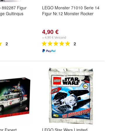
 892287 Figur
LEGO Monster 71010 Serie 14
ge Gultinqus
Figur Nr.12 Monster Rocker
4,90 €
+ 4,90 € Versand
2
2
r Expert
LEGO Star Wars Limited