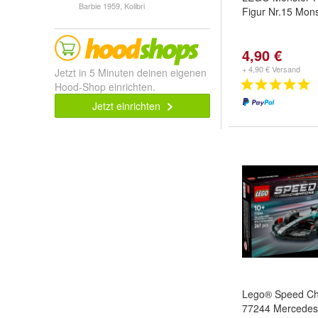
Barbie 1959, Kolibri
Figur Nr.15 Mons
4,90 €
+ 4,90 € Versand
Jetzt in 5 Minuten deinen eigenen
Hood-Shop einrichten.
Jetzt einrichten
Lego® Speed C
77244 Mercede