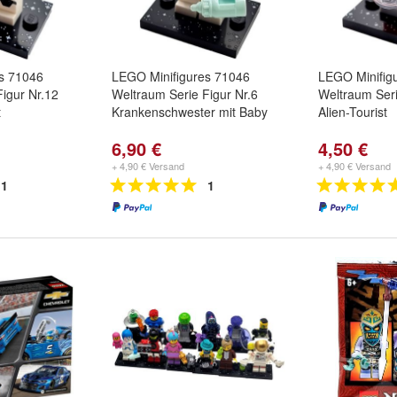
s 71046
LEGO Minifigures 71046
LEGO Minifig
igur Nr.12
Weltraum Serie Figur Nr.6
Weltraum Seri
t
Krankenschwester mit Baby
Alien-Tourist
6,90 €
4,50 €
+ 4,90 € Versand
+ 4,90 € Versand
1
1