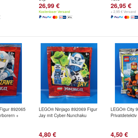
26,99 €
26,95 €
Kostenloser Versand
+ 2,95 € Versand
Figur 892065
LEGO® Ninjago 892069 Figur
LEGO® City 9
erborern +
Jay mit Cyber-Nunchaku
Privatdetektiv
4,80 €
4,50 €