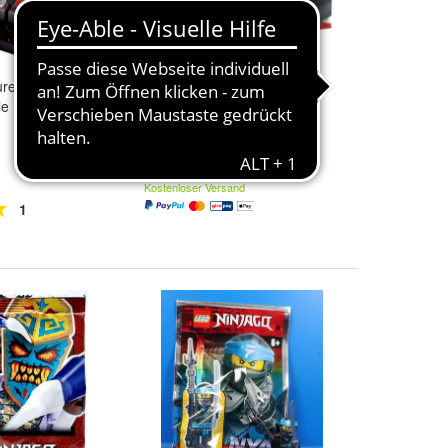
ures 71046
Lego® Speed Champions
e Figur Nr.3
Ferrari F40 #75890 NEU &
OVP Gratis Versand
29,90 €
Kostenloser Versand
1