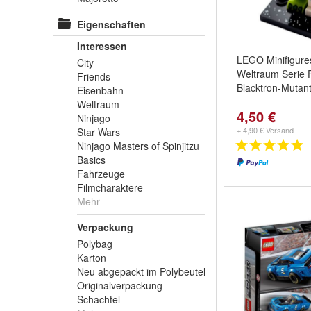
Eigenschaften
Interessen
LEGO Minifigure
City
Weltraum Serie F
Friends
Blacktron-Mutan
Eisenbahn
Weltraum
4,50 €
Ninjago
+ 4,90 € Versand
Star Wars
Ninjago Masters of Spinjitzu
Basics
Fahrzeuge
Filmcharaktere
Mehr
Verpackung
Polybag
Karton
Neu abgepackt im Polybeutel
Originalverpackung
Schachtel