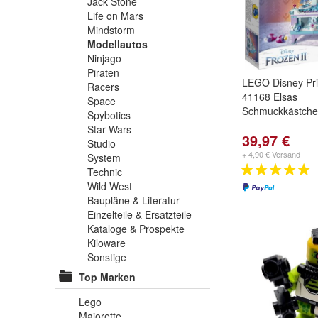
Jack Stone
Life on Mars
Mindstorm
Modellautos
Ninjago
Piraten
LEGO Disney Pri
Racers
41168 Elsas
Space
Schmuckkästch
Spybotics
Star Wars
39,97 €
Studio
+ 4,90 € Versand
System
Technic
Wild West
Baupläne & Literatur
Einzelteile & Ersatzteile
Kataloge & Prospekte
Kiloware
Sonstige
Top Marken
Lego
Majorette