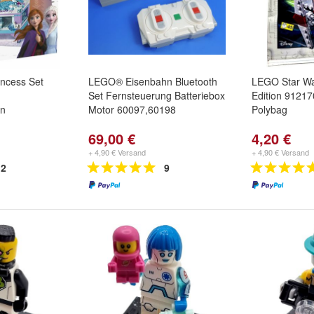
ncess Set
LEGO® Eisenbahn Bluetooth
LEGO Star Wa
Set Fernsteuerung Batteriebox
Edition 91217
en
Motor 60097,60198
Polybag
69,00 €
4,20 €
+ 4,90 € Versand
+ 4,90 € Versand
2
9