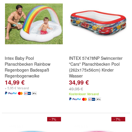
Intex Baby Pool
INTEX 57478NP Swimcenter
Planschbecken Rainbow
"Cars" Planschbecken Pool
Regenbogen Badespaß
(262x175x56cm) Kinder
Regenbogenwolke
Wasser
14,99 €
34,99 €
+ 5,95 € Versand
49,95 €
Kostenloser Versand
- 7%
- 7%