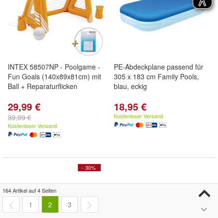
INTEX 58507NP - Poolgame -
PE-Abdeckplane passend für
Fun Goals (140x89x81cm) mit
305 x 183 cm Family Pools,
Ball + Reparaturflicken
blau, eckig
29,99 €
18,95 €
Kostenloser Versand
39,99 €
Kostenloser Versand
- 30%
164 Artikel auf 4 Seiten
1
2
3