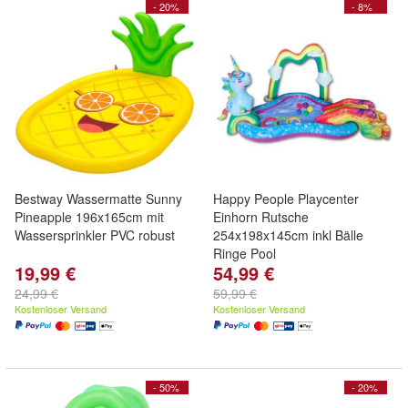
- 20%
- 8%
Bestway Wassermatte Sunny
Happy People Playcenter
Pineapple 196x165cm mit
Einhorn Rutsche
Wassersprinkler PVC robust
254x198x145cm inkl Bälle
Ringe Pool
19,99 €
54,99 €
24,99 €
59,99 €
Kostenloser Versand
Kostenloser Versand
- 50%
- 20%