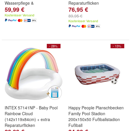
Wasserpflege &
Reparaturflicken
59,99 €
76,95 €
Reparaturflicken
Kostenloser Versand
89,95 €
Kostenloser Versand
- 28%
- 13%
INTEX 57141NP - Baby Pool
Happy People Planschbecken
Rainbow Cloud
Family Pool Stadion
(142x119x84cm) + extra
200x150x50 Fußballstadion
Reparaturflicken
Fußball