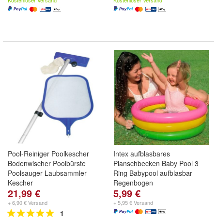
Kostenloser Versand
Kostenloser Versand
Pool-Reiniger Poolkescher
Intex aufblasbares
Bodenwischer Poolbürste
Planschbecken Baby Pool 3
Poolsauger Laubsammler
Ring Babypool aufblasbar
Kescher
Regenbogen
21,99 €
5,99 €
+ 6,90 € Versand
+ 5,95 € Versand
1