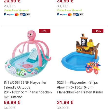
20,99 €
34,99 €
28,99 €
39,99 €
Kostenloser Versand
Kostenloser Versand
- 8%
- 45%
INTEX 56138NP Playcenter
52211 - Playcenter - Ships
Friendly Octopus
Ahoy (140x130x104cm)
234x183x15cm Planschbecken
Planschbecken Piraten Kinder
mit Rutsche
59,99 €
21,99 €
64,99 €
39,99 €