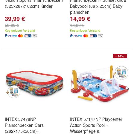
"Action Sports" Planschbecken
Planschbecken - Sunset Glow
(325x267x102cm) Kinder
Babypool (86 x 25cm) Baby
planschen
39,99 €
14,99 €
59,99 €
18,99 €
Kostenloser Versand
Kostenloser Versand
- 14%
INTEX 57478NP
INTEX 57147NP Playcenter
Planschbecken Cars
Action Sports Pool +
(262x175x56cm)+
Wasserpflege &