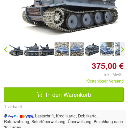
Doppelt antippen zum
vergrößern
375,00 €
inkl. MwSt.
Kostenloser Versand
In den Warenkorb
1
 verkauft
, Lastschrift, Kreditkarte, Debitkarte,
Ratenzahlung, Sofortüberweisung, Überweisung, Bezahlung nach
30 Tagen