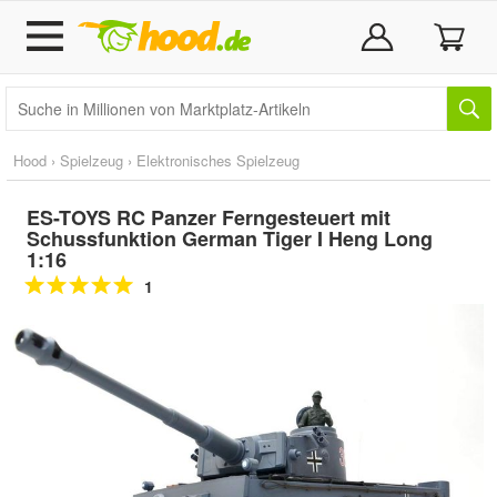
Hood
›
Spielzeug
›
Elektronisches Spielzeug
ES-TOYS RC Panzer Ferngesteuert mit
Schussfunktion German Tiger I Heng Long
1:16
1