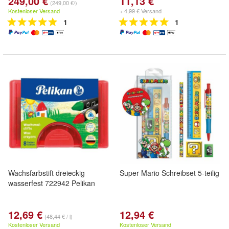
249,00 €
11,13 €
(249,00 €/)
Kostenloser Versand
+ 4,99 € Versand
1
1
Wachsfarbstift dreieckig
Super Mario Schreibset 5-teilig
wasserfest 722942 Pelikan
12,69 €
12,94 €
(48,44 € / l)
Kostenloser Versand
Kostenloser Versand