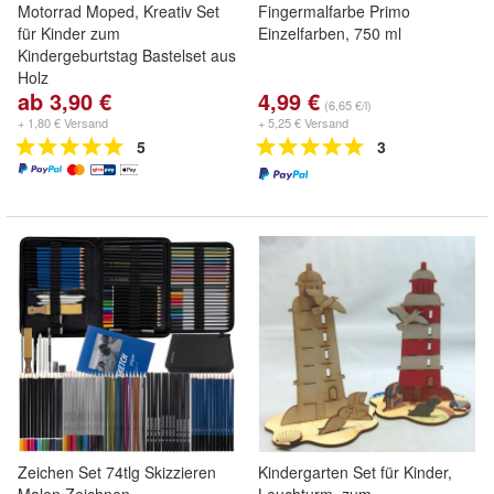
Motorrad Moped, Kreativ Set
Fingermalfarbe Primo
für Kinder zum
Einzelfarben, 750 ml
Kindergeburtstag Bastelset aus
Holz
ab 3,90 €
4,99 €
(6,65 €/l)
+ 1,80 € Versand
+ 5,25 € Versand
5
3
Zeichen Set 74tlg Skizzieren
Kindergarten Set für Kinder,