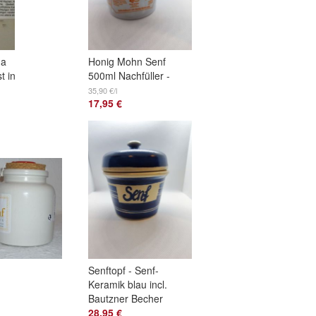
na
Honig Mohn Senf
t in
500ml Nachfüller -
r
Eimerchen
35,90 €/l
17,95 €
Monschau montjoie
Senftopf - Senf-
Keramik blau incl.
,
Bautzner Becher
28,95 €