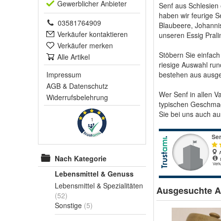
Gewerblich
er Anbieter
Senf aus Schlesien 
haben wir feurige S
03581764909
Blaubeere, Johanni
Verkäufer kontaktieren
unseren Essig Pral
Verkäufer merken
Stöbern Sie einfac
Alle Artikel
riesige Auswahl run
Impressum
bestehen aus ausge
AGB
&
Datenschutz
Wer Senf in allen V
Widerrufsbelehrung
typischen Geschmack
Sie bei uns auch au
1
Nach Kategorie
Lebensmittel & Genuss
Lebensmittel & Spezialitäten
Ausgesuchte Ar
(52)
Sonstige
(5)