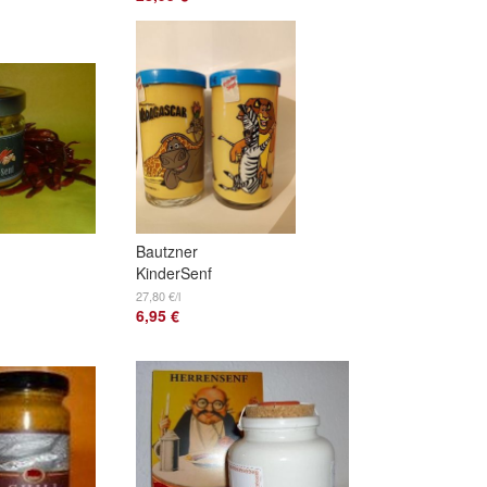
Bautzner
KinderSenf
Madagascar
27,80 €/l
6,95 €
Sammelglas