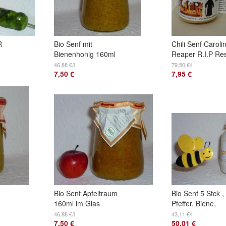
R
Bio Senf mit
Chili Senf Caroli
Bienenhonig 160ml
Reaper R.I.P Res
im Glas
Peace - sehr seh
46,88 €/l
79,50 €/l
7,50 €
7,95 €
sehr scharf
Bio Senf Apfeltraum
Bio Senf 5 Stck ,
160ml im Glas
Pfeffer, Biene,
Classic, Estragon
46,88 €/l
43,11 €/l
7,50 €
50,01 €
Apfel