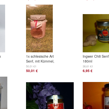
x
1x schlesische Art
Ingwer Chili Senf
Senf, mit Kümmel,
180ml
1x UR Rezept , 1x
50,01 €/l
38,61 €/l
50,01 €
6,95 €
Honig Mohn Senf je
335ml