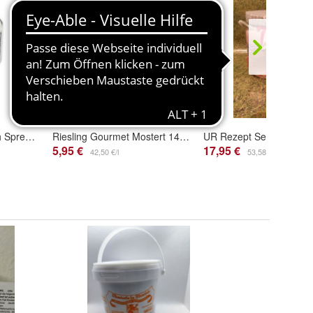
Knoblauch Meerrettich Spreewald 100g
Riesling Gourmet Mostert 140ml Senf
5,95 €
17,95 €
42,50 €/l
53,58 €/l