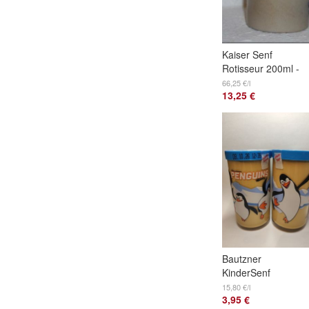
Kaiser Senf
Rotisseur 200ml -
Monschau vegan
66,25 €/l
13,25 €
Bautzner
KinderSenf
Penguins
15,80 €/l
3,95 €
Sammelglas