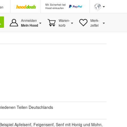
Mit Sicherheit bei
en
Hood einkaufen
Anmelden
Waren-
Merk-
Mein Hood
korb
zettel
chiedenen Teilen Deutschlands
 Beispiel Apfelsenf, Feigensenf, Senf mit Honig und Mohn,