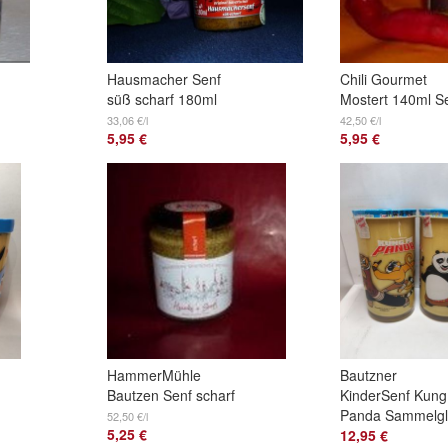
Hausmacher Senf
Chili Gourmet
süß scharf 180ml
Mostert 140ml S
bayrisch
33,06 €/l
42,50 €/l
5,95 €
5,95 €
HammerMühle
Bautzner
Bautzen Senf scharf
KinderSenf Kung
- halbgrob 100 ml
Panda Sammelgl
52,50 €/l
5,25 €
12,95 €