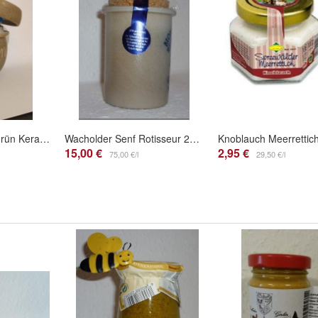
Bautzner Senftopf grün Keramik - incl. Bautzener Becher
Wacholder Senf Rotisseur 200ml - vegan
15,00 €
2,95 €
75,00 €/l
29,50 €/l