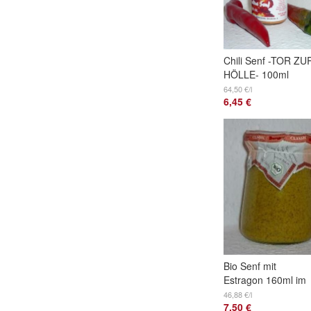
Chili Senf -TOR ZU
HÖLLE- 100ml
64,50 €/l
6,45 €
Bio Senf mit
Estragon 160ml im
Glas
46,88 €/l
7,50 €