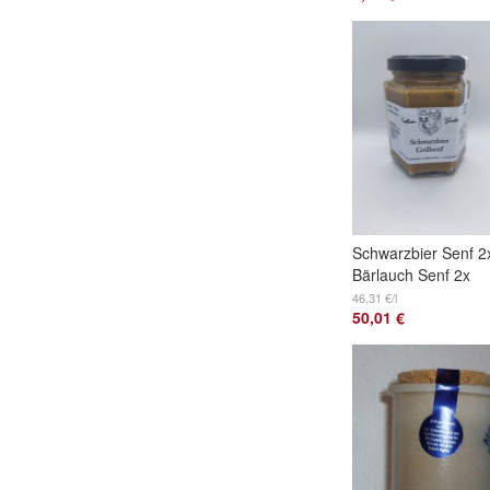
Schwarzbier Senf 2
Bärlauch Senf 2x
Haussenf scharf 2x
46,31 €/l
50,01 €
also 1080ml