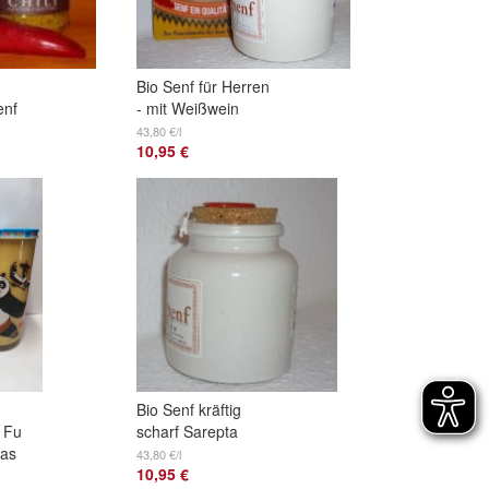
Bio Senf für Herren
enf
- mit Weißwein
250ml im
43,80 €/l
10,95 €
Porzellantopf
elegant
Bio Senf kräftig
 Fu
scharf Sarepta
as
250ml im Topf
43,80 €/l
10,95 €
Brassica Juncea