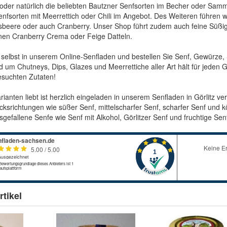
oder natürlich die beliebten Bautzner Senfsorten im Becher oder Samm
enfsorten mit Meerrettich oder Chili im Angebot. Des Weiteren führen w
sbeere oder auch Cranberry. Unser Shop führt zudem auch feine Süß
inen Cranberry Crema oder Feige Datteln.
h selbst in unserem Online-Senfladen und bestellen Sie Senf, Gewür
d um Chutneys, Dips, Glazes und Meerrettiche aller Art hält für jeden
suchten Zutaten!
arianten liebt ist herzlich eingeladen in unserem Senfladen in Görlitz 
srichtungen wie süßer Senf, mittelscharfer Senf, scharfer Senf und 
sgefallene Senfe wie Senf mit Alkohol, Görlitzer Senf und fruchtige Se
tikel