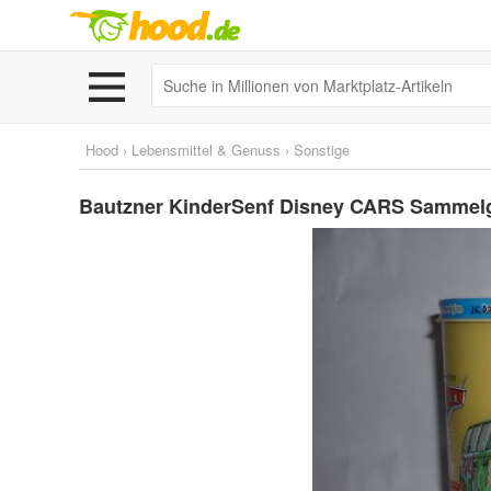
Hood
›
Lebensmittel & Genuss
›
Sonstige
Bautzner KinderSenf Disney CARS Sammel