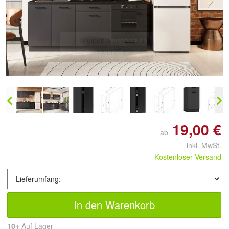
Doppelt antippen zum
vergrößern
19,00 €
ab
inkl. MwSt.
Kostenloser Versand
In den Warenkorb
10+
Auf Lager