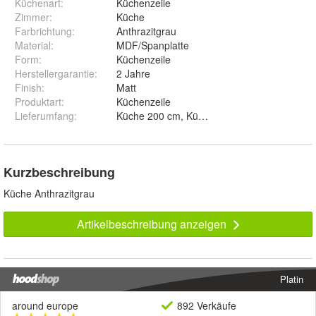
Küchenart
:
Küchenzeile
Zimmer
:
Küche
Farbrichtung
:
Anthrazitgrau
Material
:
MDF/Spanplatte
Form
:
Küchenzeile
Herstellergarantie
:
2 Jahre
Finish
:
Matt
Produktart
:
Küchenzeile
Lieferumfang
:
Küche 200 cm, Küche 260x200 cm, D15 CAR
Kurzbeschreibung
Küche Anthrazitgrau
Artikelbeschreibung anzeigen
Platin
around europe
892 Verkäufe