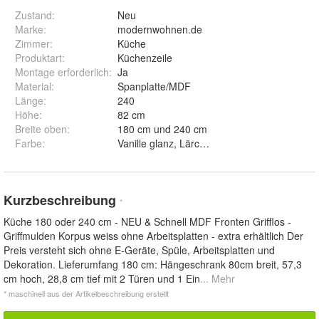
Zustand:
Neu
Marke:
modernwohnen.de
Zimmer
:
Küche
Produktart
:
Küchenzeile
Montage erforderlich
:
Ja
Material
:
Spanplatte/MDF
Länge
:
240
Höhe
:
82 cm
Breite oben
:
180 cm und 240 cm
Farbe
:
Vanille glanz, Lä
Kurzbeschreibung
*
Küche 180 oder 240 cm - NEU & Schnell MDF Fronten Grifflos -
Griffmulden Korpus weiss ohne Arbeitsplatten - extra erhältlich Der
Preis versteht sich ohne E-Geräte, Spüle, Arbeitsplatten und
Dekoration. Lieferumfang 180 cm: Hängeschrank 80cm breit, 57,3
cm hoch, 28,8 cm tief mit 2 Türen und 1 Ein
... Mehr
* maschinell aus der Artikelbeschreibung erstellt