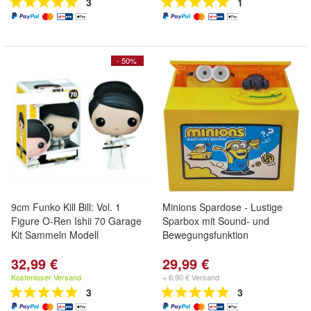
3
1
- 50%
9cm Funko Kill Bill: Vol. 1
Minions Spardose - Lustige
Figure O-Ren Ishii 70 Garage
Sparbox mit Sound- und
Kit Sammeln Modell
Bewegungsfunktion
32,99 €
29,99 €
Kostenloser Versand
+ 6,90 € Versand
3
3