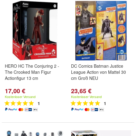
HERO HC The Conjuring 2 -
DC Comics Batman Justice
The Crooked Man Figur
League Action von Mattel 30
Actionfigur 13 cm
cm Groß NEU
17,00 €
23,65 €
Kostenloser Versand
Kostenloser Versand
1
1