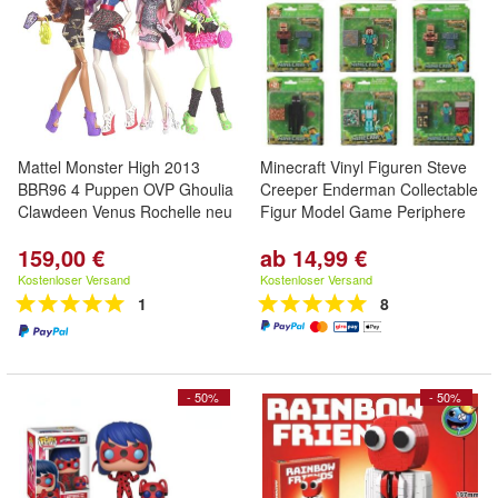
Mattel Monster High 2013
Minecraft Vinyl Figuren Steve
BBR96 4 Puppen OVP Ghoulia
Creeper Enderman Collectable
Clawdeen Venus Rochelle neu
Figur Model Game Periphere
159,00 €
ab 14,99 €
Kostenloser Versand
Kostenloser Versand
1
8
- 50%
- 50%