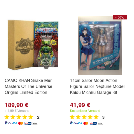
- 50%
CAMO KHAN Snake Men -
14cm Sailor Moon Action
Masters Of The Universe
Figure Sailor Neptune Modell
Origins Limited Edition
Kaiou Michiru Garage Kit
189,90 €
41,99 €
+ 4,99 € Versand
Kostenloser Versand
2
3