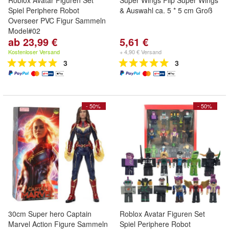
Roblox Avatar Figuren Set
Super Wings Flip Super Wings
Spiel Periphere Robot
& Auswahl ca. 5 * 5 cm Groß
Overseer PVC Figur Sammeln
Model#02
ab 23,99 €
5,61 €
Kostenloser Versand
+ 4,90 € Versand
3
3
- 50%
- 50%
30cm Super hero Captain
Roblox Avatar Figuren Set
Marvel Action Figure Sammeln
Spiel Periphere Robot