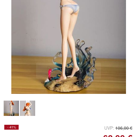
Doppelt antippen zum
vergrößern
- 41%
UVP:
106,00 €