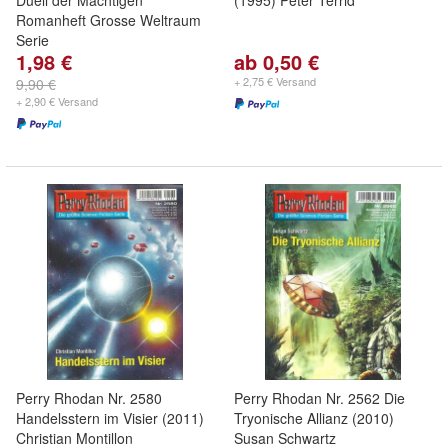
Duell der Mächtigen"
(1995) Peter Terrid
Romanheft Grosse Weltraum
Serie
1,98 €
ab 0,50 €
+ 2,75 € Versand
9,90 €
+ 2,90 € Versand
Perry Rhodan Nr. 2580
Perry Rhodan Nr. 2562 Die
Handelsstern im Visier (2011)
Tryonische Allianz (2010)
Christian Montillon
Susan Schwartz