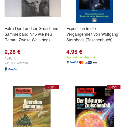
Extra Der Landser Grossband
Expedition in die
Sammelband Nr.5 wie neu
Vergangenheit von Wolfgang
Roman Zweite Weltkriegs
Sternbeck (Taschenbuch)
2,28 €
4,95 €
Kostenloser Versand
4,48 €
+ 2,90 € Versand
- 50%
- 85%