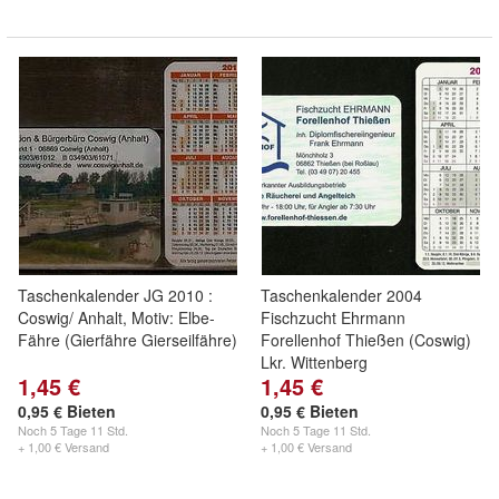
Taschenkalender JG 2010 :
Taschenkalender 2004
Coswig/ Anhalt, Motiv: Elbe-
Fischzucht Ehrmann
Fähre (Gierfähre Gierseilfähre)
Forellenhof Thießen (Coswig)
Lkr. Wittenberg
1,45 €
1,45 €
0,95 € Bieten
0,95 € Bieten
Noch
5 Tage 11 Std.
Noch
5 Tage 11 Std.
+ 1,00 € Versand
+ 1,00 € Versand