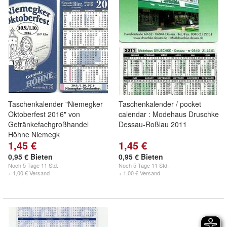
Taschenkalender "Niemegker
Taschenkalender / pocket
Oktoberfest 2016" von
calendar : Modehaus Druschke
Getränkefachgroßhandel
Dessau-Roßlau 2011
Höhne Niemegk
1,45 €
1,45 €
0,95 € Bieten
0,95 € Bieten
Noch
5 Tage 11 Std.
Noch
5 Tage 11 Std.
+ 1,00 € Versand
+ 1,00 € Versand