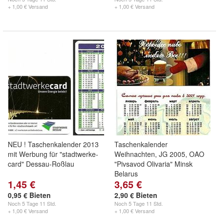
+ 1,00 € Versand
+ 1,00 € Versand
NEU ! Taschenkalender 2013
Taschenkalender
mit Werbung für "stadtwerke-
Weihnachten, JG 2005, OAO
card" Dessau-Roßlau
"Pivsavod Olivaria" Minsk
Belarus
1,45 €
3,65 €
0,95 € Bieten
2,90 € Bieten
Noch
5 Tage 11 Std.
Noch
5 Tage 11 Std.
+ 1,00 € Versand
+ 1,00 € Versand