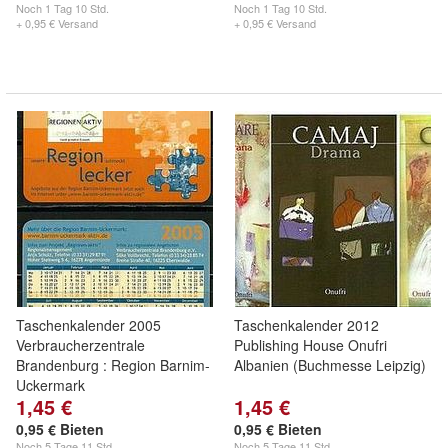
Noch
1 Tag 10 Std.
Noch
1 Tag 10 Std.
+ 0,95 € Versand
+ 0,95 € Versand
Taschenkalender 2005
Taschenkalender 2012
Verbraucherzentrale
Publishing House Onufri
Brandenburg : Region Barnim-
Albanien (Buchmesse Leipzig)
Uckermark
1,45 €
1,45 €
0,95 € Bieten
0,95 € Bieten
Noch
5 Tage 11 Std.
Noch
5 Tage 11 Std.