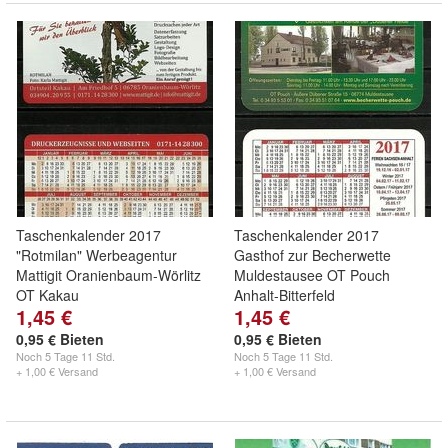
Taschenkalender 2017
Taschenkalender 2017
"Rotmilan" Werbeagentur
Gasthof zur Becherwette
Mattigit Oranienbaum-Wörlitz
Muldestausee OT Pouch
OT Kakau
Anhalt-Bitterfeld
1,45 €
1,45 €
0,95 € Bieten
0,95 € Bieten
Noch
5 Tage 11 Std.
Noch
5 Tage 11 Std.
+ 1,00 € Versand
+ 1,00 € Versand