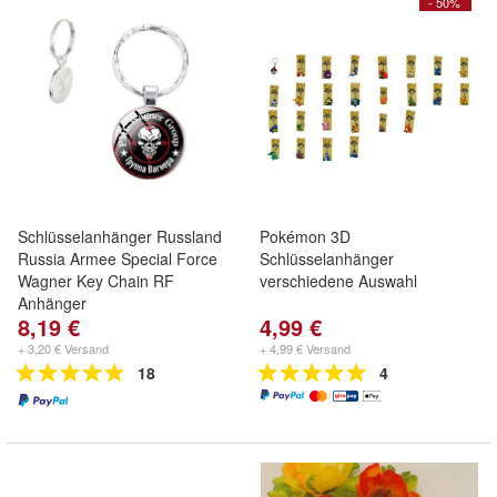
- 50%
Schlüsselanhänger Russland
Pokémon 3D
Russia Armee Special Force
Schlüsselanhänger
Wagner Key Chain RF
verschiedene Auswahl
Anhänger
8,19 €
4,99 €
+ 3,20 € Versand
+ 4,99 € Versand
18
4