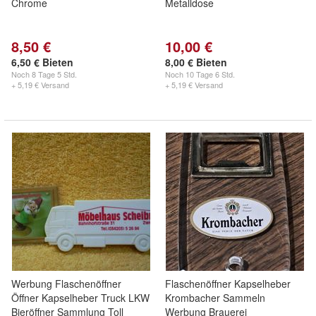
Chrome
Metalldose
8,50 €
10,00 €
6,50 € Bieten
8,00 € Bieten
Noch
8 Tage 5 Std.
Noch
10 Tage 6 Std.
+ 5,19 € Versand
+ 5,19 € Versand
Werbung Flaschenöffner
Flaschenöffner Kapselheber
Öffner Kapselheber Truck LKW
Krombacher Sammeln
Bieröffner Sammlung Toll
Werbung Brauerei