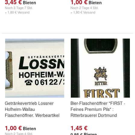
3,45 €
1,00 €
Bieten
Bieten
Noch
3 Tage 7 Std.
Noch
2 Tage 4 Std.
+ 1,80 € Versand
+ 1,80 € Versand
Getränkevertrieb Lossner
Bier-Flaschenöffner "FIRST -
Hofheim-Wallau
Feines Premium Pils" :
Flaschenöffner. Werbeartikel
Ritterbrauerei Dortmund
1,00 €
1,45 €
Bieten
Noch
2 Tage 4 Std.
0,95 € Bieten