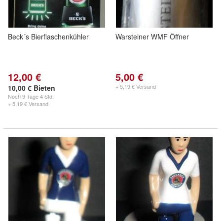
Beck´s Bierflaschenkühler
Warsteiner WMF Öffner
12,00 €
5,00 €
+ 5,19 € Versand
10,00 € Bieten
Noch
9 Tage 4 Std.
+ 5,19 € Versand