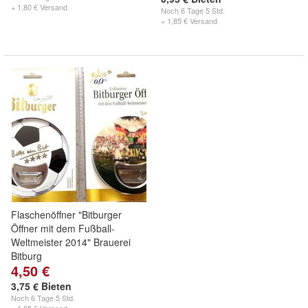
+ 1,80 € Versand
Noch
6 Tage 5 Std.
+ 1,85 € Versand
Flaschenöffner "Bitburger
Öffner mit dem Fußball-
Weltmeister 2014" Brauerei
Bitburg
4,50 €
3,75 € Bieten
Noch
6 Tage 5 Std.