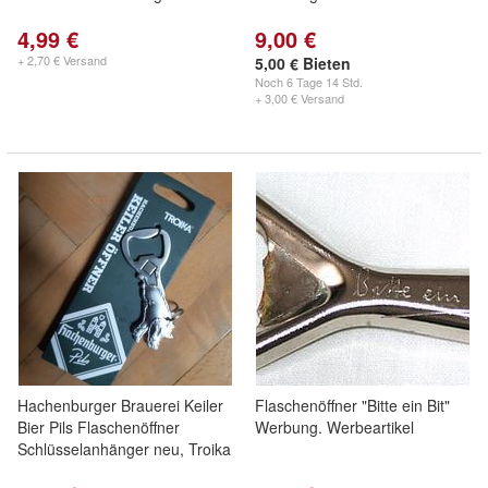
4,99 €
9,00 €
+ 2,70 € Versand
5,00 € Bieten
Noch
6 Tage 14 Std.
+ 3,00 € Versand
Hachenburger Brauerei Keiler
Flaschenöffner "Bitte ein Bit"
Bier Pils Flaschenöffner
Werbung. Werbeartikel
Schlüsselanhänger neu, Troika