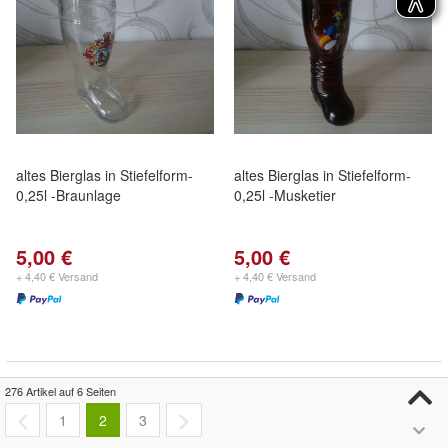
altes Bierglas in Stiefelform-
altes Bierglas in Stiefelform-
0,25l -Braunlage
0,25l -Musketier
5,00 €
5,00 €
+ 4,40 € Versand
+ 4,40 € Versand
276 Artikel auf 6 Seiten
1
2
3