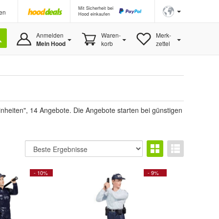
Mit Sicherheit bei
en
Hood einkaufen
Anmelden
Waren-
Merk-
Mein Hood
korb
zettel
inheiten", 14 Angebote. Die Angebote starten bei günstigen
- 10%
- 9%