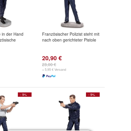
 in der Hand
Französischer Polizist steht mit
zösische
nach oben gerichteter Pistole
20,90 €
23,00 €
+ 5,95 € Versand
- 9%
- 9%