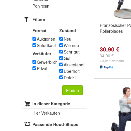
Polyresin
Filtern
Französischer Pol
Format
Zustand
Rollerblades
Auktionen
Neu
Sofortkauf
Wie neu
30,90 €
Sehr gut
Verkäufer
34,00 €
Gut
+ 5,95 € Versand
Gewerblich
Akzeptabel
Privat
Überholt
Defekt
Finden
In dieser Kategorie
Hier Verkaufen
Passende Hood-Shops