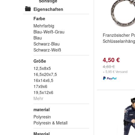
Sonstige
Eigenschaften
Farbe
Mehrfarbig
Blau-Weiß-Grau
Französischer Pol
Blau
Schlüsselanhäng
Schwarz-Blau
Schwarz-Weiß
4,50 €
Größe
4,60 €
12,5x8x5
+ 5,95 € Versand
16,5x20x7,5
16x14x6,5
17x9x6
19,5x12x6
Mehr
material
Polyresin
Polyresin & Metall
Material