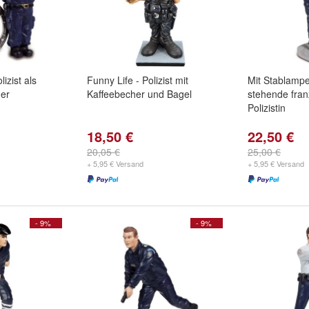
izist als
Funny Life - Polizist mit
Mit Stablampe
er
Kaffeebecher und Bagel
stehende fran
Polizistin
18,50 €
22,50 €
20,05 €
25,00 €
+ 5,95 € Versand
+ 5,95 € Versand
- 9%
- 9%