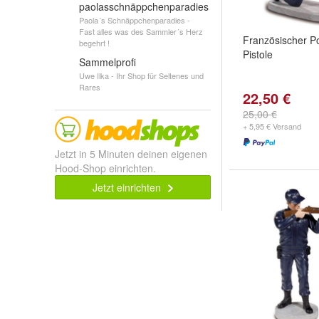
paolasschnäppchenparadies
Paola´s Schnäppchenparadies -
Fast alles was des Sammler´s Herz
Französischer Pol
begehrt !
Pistole
Sammelprofi
Uwe Ilka - Ihr Shop für Seltenes und
Rares
22,50 €
25,00 €
+ 5,95 € Versand
Jetzt in 5 Minuten deinen eigenen
Hood-Shop einrichten.
Jetzt einrichten