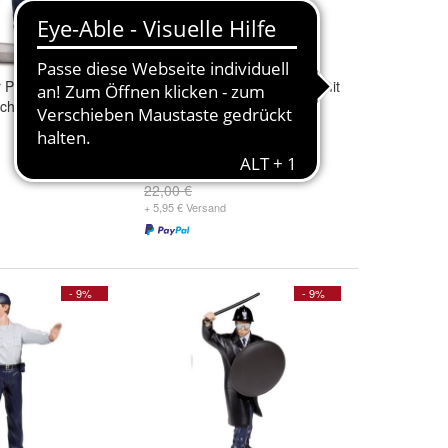
Polizist mit
Französischer Polizist steht mit
schlag
Pistole
19,95 €
22,00 €
+ 5,95 € Versand
- 9%
- 9%