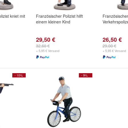
izist kniet mit
Französischer Polizist hilft
Französischer 
einem kleinen Kind
Verkehrspoliz
29,50 €
26,50 €
32,60 €
29,00 €
+ 5,95 € Versand
+ 5,95 € Versand
- 10%
- 9%