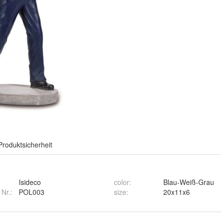
Produktsicherheit
Isideco
color
:
Blau-Weiß-Grau
 Nr.:
POL003
size
:
20x11x6