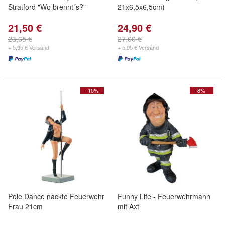
Stratford "Wo brennt´s?"
21x6,5x6,5cm)
21,50 €
24,90 €
23,65 €
27,60 €
+ 5,95 € Versand
+ 5,95 € Versand
- 10%
- 8%
Pole Dance nackte Feuerwehr
Funny Life - Feuerwehrmann
Frau 21cm
mit Axt