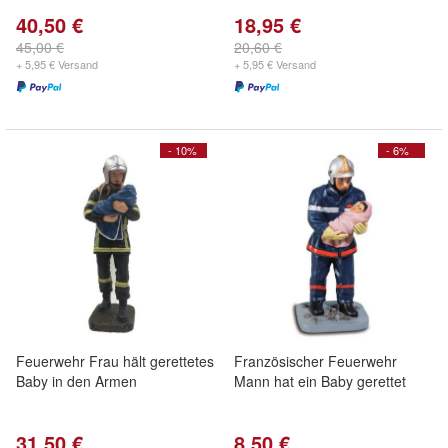
40,50 €
18,95 €
45,00 €
20,60 €
+ 5,95 € Versand
+ 5,95 € Versand
- 10%
- 6%
Feuerwehr Frau hält gerettetes
Französischer Feuerwehr
Baby in den Armen
Mann hat ein Baby gerettet
31,50 €
8,50 €