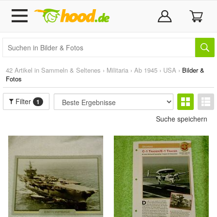
42 Artikel in
Sammeln & Seltenes
›
Militaria
›
Ab 1945
›
USA
›
Bilder &
Fotos
Filter
1
Suche speichern