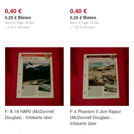
0,40 €
0,40 €
0,25 € Bieten
0,25 € Bieten
Noch
9 Tage 15 Std.
Noch
9 Tage 15 Std.
+ 1,50 € Versand
+ 1,50 € Versand
F/ A-18 HARV (McDonnell
F-4 Phantom II Jom Kippur
Douglas) - Infokarte über
(McDonnell Douglas) -
Infokarte über