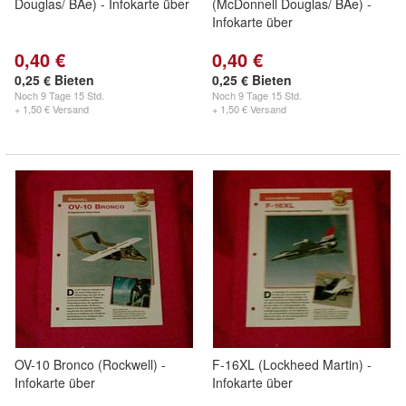
Douglas/ BAe) - Infokarte über
(McDonnell Douglas/ BAe) -
Infokarte über
0,40 €
0,40 €
0,25 € Bieten
0,25 € Bieten
Noch
9 Tage 15 Std.
Noch
9 Tage 15 Std.
+ 1,50 € Versand
+ 1,50 € Versand
OV-10 Bronco (Rockwell) -
F-16XL (Lockheed Martin) -
Infokarte über
Infokarte über