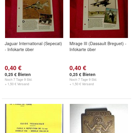
Jaguar International (Sepecat)
Mirage III (Dassault Breguet) -
- Infokarte über
Infokarte über
0,40 €
0,40 €
0,25 € Bieten
0,25 € Bieten
Noch
7 Tage 9 Std.
Noch
7 Tage 9 Std.
+ 1,50 € Versand
+ 1,50 € Versand