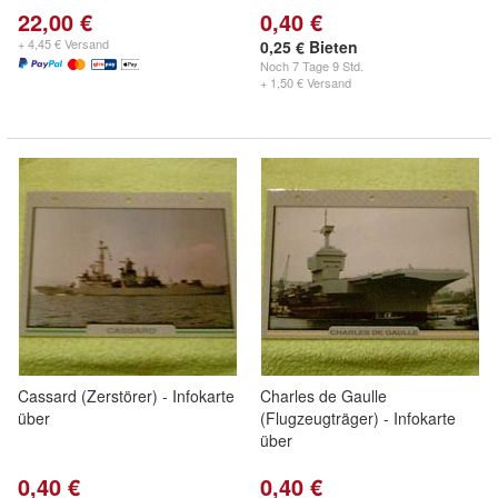
22,00 €
0,40 €
+ 4,45 € Versand
0,25 € Bieten
Noch
7 Tage 9 Std.
+ 1,50 € Versand
Cassard (Zerstörer) - Infokarte
Charles de Gaulle
über
(Flugzeugträger) - Infokarte
über
0,40 €
0,40 €