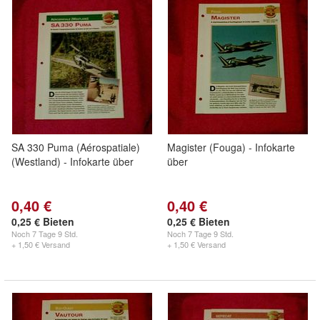
SA 330 Puma (Aérospatiale)
Magister (Fouga) - Infokarte
(Westland) - Infokarte über
über
0,40 €
0,40 €
0,25 € Bieten
0,25 € Bieten
Noch
7 Tage 9 Std.
Noch
7 Tage 9 Std.
+ 1,50 € Versand
+ 1,50 € Versand