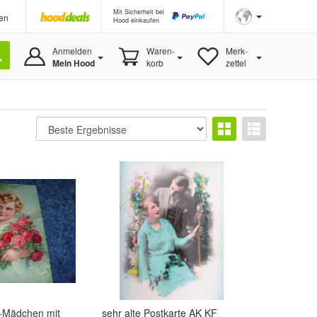
Mit Sicherheit bei
en
Hood einkaufen
Anmelden
Waren-
Merk-
Mein Hood
korb
zettel
e-Mädchen mit
sehr alte Postkarte AK KF