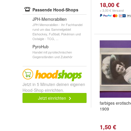
18,00 €
Passende Hood-Shops
+ 3,00 € Versand
JPH-Memorabilien
JPH Memorabilien - Ihr Fachhandel
rund um das Sammelgebiet
Eishockey, Fußball, Pokémon und
Ostalgie - TCG, ...
PyroHub
Handel mit pyrotechnischen
Gegenständen und Zubehör
Jetzt in 5 Minuten deinen eigenen
Hood-Shop einrichten.
Jetzt einrichten
farbiges erotisc
1909
1,50 €