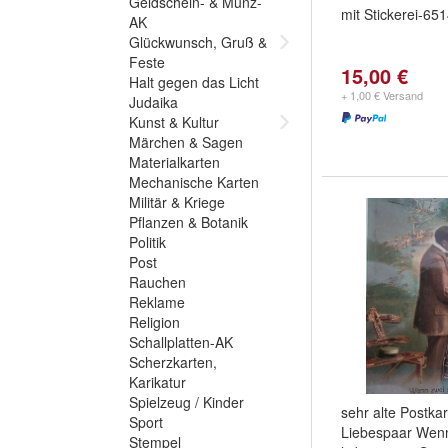
Geldschein- & Münz-
mit Stickerei-65
AK
Glückwunsch, Gruß &
Feste
15,00 €
Halt gegen das Licht
+ 1,00 € Versand
Judaika
Kunst & Kultur
Märchen & Sagen
Materialkarten
Mechanische Karten
Militär & Kriege
Pflanzen & Botanik
Politik
Post
Rauchen
Reklame
Religion
Schallplatten-AK
Scherzkarten,
Karikatur
Spielzeug / Kinder
sehr alte Postka
Sport
Liebespaar Wenn
Stempel