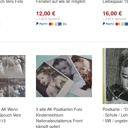
uch Vers Foto
Fensterl auf wie ist´möglich
Liebespaar 1
12,00 €
16,00 €
+ 1,60 € Versand
+ 3,00 € Versand
en AK Wenn
3 alte AK Postkarten Foto
Postkarte - "
 Spruch Vers
Kinderreichtum
- Schule / Le
/13
Nationalsozialismus Front
/ SW / ungebr
kämpft opfert