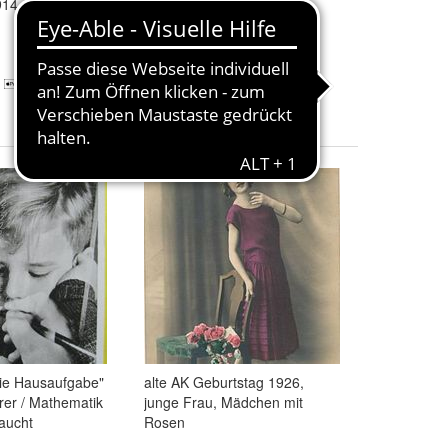
914
Vers Liebespaar 1912
30,00 €
+ 3,00 € Versand
Die Hausaufgabe"
alte AK Geburtstag 1926,
hrer / Mathematik
junge Frau, Mädchen mit
aucht
Rosen