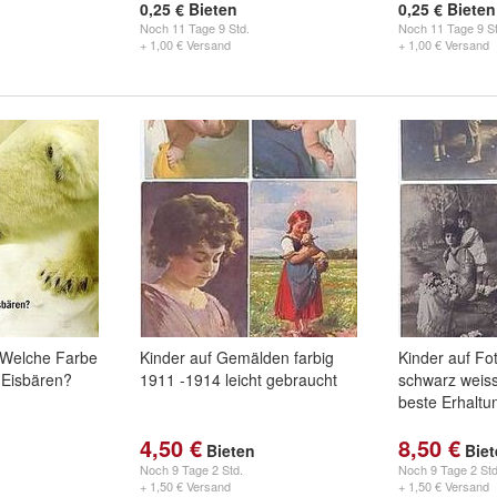
0,25 € Bieten
0,25 € Bieten
Noch
11 Tage 9 Std.
Noch
11 Tage 9 St
+ 1,00 € Versand
+ 1,00 € Versand
 Welche Farbe
Kinder auf Gemälden farbig
Kinder auf Fo
 Eisbären?
1911 -1914 leicht gebraucht
schwarz weis
beste Erhaltu
4,50 €
8,50 €
Bieten
Bie
Noch
9 Tage 2 Std.
Noch
9 Tage 2 Std
+ 1,50 € Versand
+ 1,50 € Versand