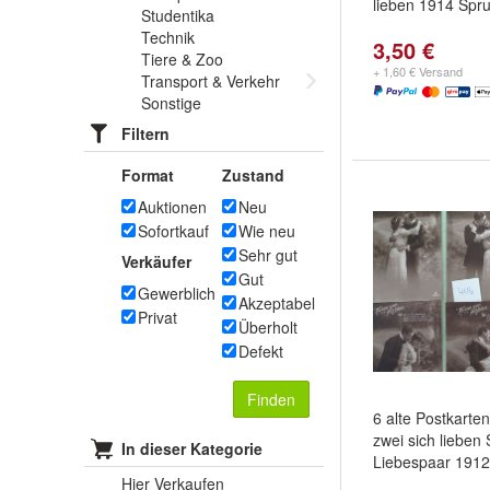
lieben 1914 Spr
Studentika
Technik
3,50 €
Tiere & Zoo
+ 1,60 € Versand
Transport & Verkehr
Sonstige
Filtern
Format
Zustand
Auktionen
Neu
Sofortkauf
Wie neu
Sehr gut
Verkäufer
Gut
Gewerblich
Akzeptabel
Privat
Überholt
Defekt
Finden
6 alte Postkart
zwei sich lieben
In dieser Kategorie
Liebespaar 1912
Hier Verkaufen