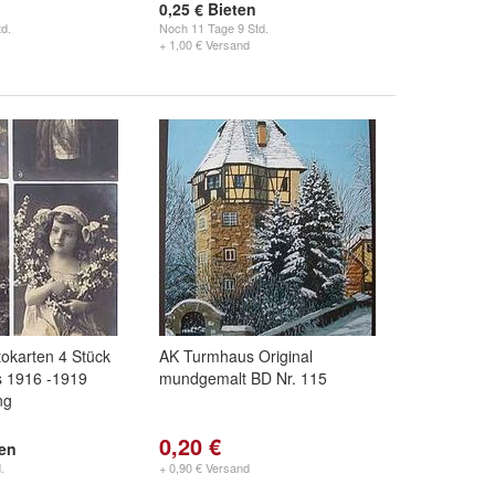
0,25 € Bieten
d.
Noch
11 Tage 9 Std.
+ 1,00 € Versand
tokarten 4 Stück
AK Turmhaus Original
s 1916 -1919
mundgemalt BD Nr. 115
ng
0,20 €
ten
.
+ 0,90 € Versand